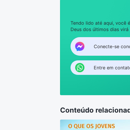
Tendo lido até aqui, você
Deus dos últimos dias virá
Conecte-se con
Entre em conta
Conteúdo relaciona