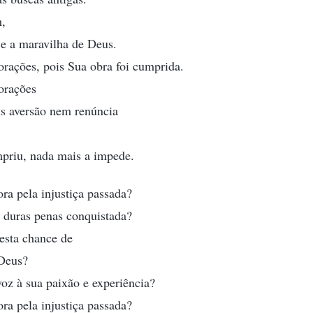
m,
 e a maravilha de Deus.
rações, pois Sua obra foi cumprida.
orações
is aversão nem renúncia
mpriu, nada mais a impede.
a pela injustiça passada?
a duras penas conquistada?
esta chance de
 Deus?
oz à sua paixão e experiência?
a pela injustiça passada?