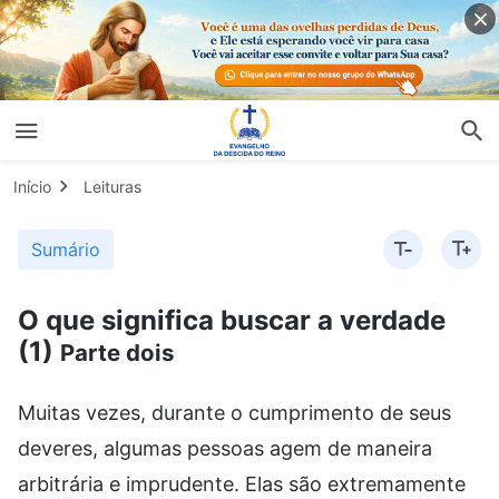
Início
Leituras
Sumário
O que significa buscar a verdade
(1)
Parte dois
Muitas vezes, durante o cumprimento de seus deveres, algumas pessoas agem de maneira arbitrária e imprudente. Elas são extremamente inconstantes: quando estão alegres, fazem um pouco do seu dever, e, quando não estão, ficam emburradas e dizem: “Estou mal-humorada hoje. Não comerei nada nem cumprirei meu dever”. Então os outros são obrigados a negociar com elas e dizer: “Assim não dá. Você não pode ser tão inconstante”. E o que essas pessoas responderão? “Eu sei que assim não dá, mas cresci numa família rica e privilegiada. Meus avós e minhas tias me mimavam e meus pais eram ainda piores. Eu era sua queridinha, a pupila dos olhos deles, e eles concordavam comigo em tudo e me mimavam. Essa criação me deu esse temperamento inconstante, assim, quando cumpro um dever na casa de Deus, eu não discuto as coisas com os outros, nem busco a verdade, nem me submeto a Deus. Eu posso ser culpada por isso?” O entendimento delas é correto? Sua atitude é uma atitude de buscar a verdade? (Não.) Sempre que alguém menciona alguma pequena falha, como quando elas pegam as melhores partes da comida durante as refeições, como só se importam consigo mesmas sem pensar nos outros, elas dizem: “Sou assim desde a infância. Estou acostumada com isso. Eu nunca pensei nas outras pessoas. Sempre tive uma vida privilegiada, pais que me adoram e avós que me idolatram. Eu sou a pupila dos olhos de toda a minha família”. Isso é um monte de bobagem e falácia. Isso não é um pouco descarado e insolente? Seus pais idolatram você — isso significa que todas as outras pessoas devem idolatrar também? Seus parentes adoram e idolatram você — isso lhe dá motivo para agir de maneira imprudente e arbitrária na casa de Deus? Esse é um motivo válido? Essa é a atitude correta a ter em relação a seu caráter corrupto? Essa é uma atitude de buscar a verdade? (Não.) Quando algo acomete essas pessoas, quando têm qualquer problema que tenha a ver com seu caráter corrupto ou com sua vida, elas procuram justificativas objetivas para responder por ele, para explicá-lo, para justificá-lo. Elas nunca buscam a verdade nem oram a Deus e não vêm para diante de Deus para refletir sobre si mesmas. Sem autorreflexão, alguém pode conhecer seus problemas e sua corrupção? (Não.) E ele pode se arrepender sem conhecer sua corrupção? (Não.) Se alguém não puder se arrepender, qual é a condição em que, invariavelmente, viverá? Não será uma condição de perdão próprio? De achar que, embora tenha manifestado corrupção, ele não cometeu nenhum mal nem violou os decretos administrativos — que, embora agir assim não tenha se conformado aos princípios da verdade, não foi intencional e é perdoável? (Sim.) Bem, esse é o tipo de condição que alguém que busca a verdade deveria ter? (Não.) Se alguém nunca se arrepender de verdade e sempre viver nesse tipo de condição, será capaz de dar meia-volta? Não, ele nunca será capaz disso. E se não der meia-volta, a pessoa será incapaz de realmente se soltar de seu mal. O que significa ser incapaz de realmente se soltar de seu mal? Significa que ela não pode praticar a verdade nem entrar na realidade da verdade. Esse é o desfecho óbvio. Se você não consegue se soltar de seu mal nem praticar a verdade e entrar na realidade da verdade, então, se você deseja que Deus mude de opinião em relação a você, se deseja alcançar a obra do Espírito Santo, ganhar o esclarecimento e a iluminação de Deus e que Deus perdoe suas transgressões e resolva sua corrupção, isso será possível? (Não.) Se não é possível, sua crença em Deus pode resultar na sua salvação? (Não.) Se vive numa condição de perdoar e admirar a si mesma, a pessoa fica quilômetros aquém de buscar a verdade. As coisas com que ela se ocupa, que observa, ouve e corre por aí fazendo podem até estar relacionadas à crença em Deus, mas nada têm a ver com a busca ou a prática da verdade. Esse desfecho é óbvio. E já que elas não estão relacionadas à busca nem à prática da verdade, essa pessoa não terá refletido sobre si mesma nem terá conhecimento de si mesma. Ela não conhecerá a medida em que foi corrompida e não saberá como praticar o arrependimento, portanto é ainda menos provável que ela alcançará o arrependimento verdadeiro ou fará com que Deus mude Sua opinião em relação a ela. Se você viver em tal condição e quiser que Deus repense, perdoe ou aprove você, isso realmente será difícil. O que significa “aprovar” aqui? Significa que Deus reconhece o que você faz, o aprova e Se lembra disso. Se não consegue ganhar nenhuma dessas coisas, isso prova que você não está buscando a verdade nas coisas que faz, em seus esforços, em suas manifestações e em seu comportamento. Não importa o que você pense, mesmo que seja capaz de exercer alguns bons comportamentos, esses comportamentos só representam que existe um tanto de razão e consciência em sua humanidade. Mas esses bons comportamentos não são uma manifestação da busca da verdade, pois seu ponto de partida, suas intenções e seus motivos não são os de buscar a verdade. Que base existe para dizer isso? A base é que nenhum de seus pensamentos, ações ou feitos ocorre na busca da verdade e nada têm a ver com a verdade. Se tudo que alguém faz é não ganhar a aprovação e o reconhecimento de Deus, então nada que ele faz será capaz de alcançar a aprovação e o reconhecimento de Deus, e é óbvio que esses comportamentos e práticas só podem ser chamados de bons comportamentos humanos. Não são sinais de que ele está praticando a verdade e certamente não são sinais de que a está buscando. Pessoas que são particularmente inconstantes e muitas vezes se comportam de maneira imprudente e arbitrária não aceitam o julgamento e castigo das palavras de Deus nem aceitam poda e tratamento. Também dão desculpas frequentes por não buscar a verdade e por sua incapacidade de aceitar poda e tratamento. Que caráter é esse? Obviamente, é um caráter que está farto da verdade — o caráter de Satanás. O homem possui a natureza de Satanás e seu caráter, então, sem dúvida alguma, as pessoas são de Satanás. São diabos, a cria de Satanás e prole do grande dragão vermelho. Algumas pessoas são capazes de admitir que são diabos, satanases, e a prole do grande dragão vermelho, e falam de forma muito bonita sobre seu autoconhecimento. Mas, quando revelam um caráter corrupto e alguém as expõe, lidam com elas e as podam, elas tentam se justificar com todas as forças e não aceitarão a verdade de jeito nenhum. Qual é o problema aqui? Nisso, essas pessoas são totalmente expostas. Elas falam de forma muito bonita quando falam em conhecer a si mesmas, por que, então, quando confrontadas com poda e tratamento, não conseguem aceitar a verdade? Há um problema aqui. Esse tipo de coisa não é muito comum? É fácil de discernir? Na verdade, é. Há muitas pessoas que admitem que são diabos e satanases quando falam do seu autoconhecimento, mas não se arrependem nem mudam depois. Então, o autoconhecimento de que falam é verdadeiro ou falso? Elas têm conhecimento sincero de si mesmas ou é apenas um ardil para enganar os outros? A resposta é evidente. Portanto, para ver se uma pessoa tem autoconhecimento verdadeiro, você não deveria simplesmente ouvi-las falar sobre isso — deveria observar a atitude que elas têm em relação a poda e tratamento e se conseguem aceitar a verdade. Esse é o ponto mais crucial. Quem não aceita ser podado e tratado tem uma essência de não aceitar a verdade, de se recusar a aceitá-la, e o seu caráter está farto da verdade. Isso está fora de qualquer dúvida. Algumas pessoas não permitem que os outros lidem com elas, não importa quanta corrupção tenham revelado — ninguém pode podá-las nem lidar com elas. Elas podem falar sobre seu autoconhecimento, da maneira que lhes agradar, mas se alguém as expuser, criticá-las ou lidar com elas, não importa o quão objetivo ou em concordância com os fatos estiver, elas não o aceitarão. Não importa que tipo de manifestação de caráter corrupto outra pessoa expuser nelas, elas serão extremamente antagonistas e continuarão a dar justificativas ilusórias para si mesmas, sem o menor sinal de submissão verdadeira. Se não buscarem a verdade, tais pessoas estarão encrencadas. Na igreja, elas são intocáveis e irrepreensíveis. Quando as pessoas dizem algo bom sobre elas, isso as deixa felizes; quando apontam algo ruim nelas, elas se irritam. Se alguém as expõe e diz: “Você é uma pessoa boa, mas é muito inconstante. Você sempre age de maneira arbitrária e imprudente. Você precisa aceitar poda e tratamento. Não seria melhor para você se livrar dessas deficiências e caracteres corruptos?”. Como resposta, elas dirão: “Eu não cometi nenhum mal. Não pequei. Por que você está lidando comigo? Eu fui idolatrada em casa desde a infância, tanto por meus pais como por meus avós. Eu sou sua queridinha, a pupila dos olhos deles. Agora, aqui na casa de Deus, ninguém me idolatra — não é divertido viver aqui! Vocês estão sempre criticando alguma falha minha e tentando lidar comigo. Como querem que eu viva desse jeito?”. Qual é o problema aqui? Os perspicazes conseguem ver imediatamente que essas pessoas foram mimadas por seus pais e parentes e que, ainda agora, não sabem se comportar nem viver independentemente. Sua família o idolatrou como um ídolo e você não conhece seu lugar no universo. Desenvolveu os vícios da arrogância, da hipocrisia e da extrema inconstância, dos quais não está ciente e sobre os quais não reflete. Você acredita em Deus, mas não ouve Suas palavras nem pratica a verdade. Você pode ganhar a verdade com tal crença em Deus? Você pode entrar na realidade da verdade? Você pode viver a semelhança verdadeira de um ser humano? Certamente não. Como crente em Deus, você precisa no mínimo aceitar a verdade e conhecer a si mesmo. Só assim será capaz de mudar. Se você sempre confia em suas noções e imaginações em sua fé, se só busca paz e felicidade em vez de buscar a verdade, se você é incapaz de arrependimento verdadeiro e não tem nenhuma mudança em seu caráter de vida, então sua crença em Deus