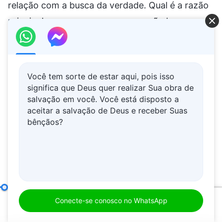
Você tem sorte de estar aqui, pois isso
significa que Deus quer realizar Sua obra de
salvação em você. Você está disposto a
aceitar a salvação de Deus e receber Suas
bênçãos?
O que significa buscar a verdade (1)
Parte dois
Conecte-se conosco no WhatsApp
00:20
01:26:25