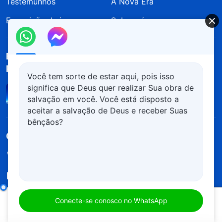
Testemunhos
A Nova Era
Exposição de imagens
Sobre nós
Baixe o aplicativo "Igreja de Deus Todo-
Poderoso"
Você tem sorte de estar aqui, pois isso
significa que Deus quer realizar Sua obra de
salvação em você. Você está disposto a
aceitar a salvação de Deus e receber Suas
bênçãos?
Contate-nos
+351-968-758-305
+55-11-99817-3422
contact.pt@kingdomsalvation.org
Interpretações dos mistérios das palavras de Deus para todo o universo: Capítulo 9
Conecte-se conosco no WhatsApp
00:00
24:31
Sobre o retorno do Senhor