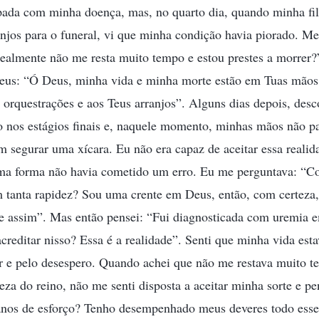
pada com minha doença, mas, no quarto dia, quando minha fi
anjos para o funeral, vi que minha condição havia piorado. Me
realmente não me resta muito tempo e estou prestes a morrer?
 Deus: “Ó Deus, minha vida e minha morte estão em Tuas mãos.
orquestrações e aos Teus arranjos”. Alguns dias depois, des
to nos estágios finais e, naquele momento, minhas mãos não p
 segurar uma xícara. Eu não era capaz de aceitar essa reali
ma forma não havia cometido um erro. Eu me perguntava: “
m tanta rapidez? Sou uma crente em Deus, então, com certeza
te assim”. Mas então pensei: “Fui diagnosticada com uremia 
creditar nisso? Essa é a realidade”. Senti que minha vida est
or e pelo desespero. Quando achei que não me restava muito 
leza do reino, não me senti disposta a aceitar minha sorte e p
nos de esforço? Tenho desempenhado meus deveres todo esse