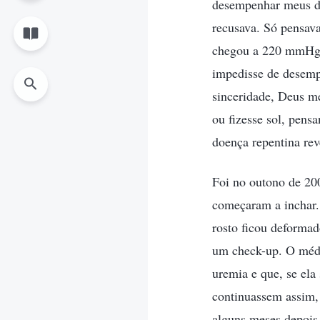
desempenhar meus de
recusava. Só pensav
chegou a 220 mmHg, p
impedisse de desem
sinceridade, Deus m
ou fizesse sol, pens
doença repentina re
Foi no outono de 20
começaram a inchar.
rosto ficou deformad
um check-up. O médic
uremia e que, se ela 
continuassem assim,
alguns meses depois 