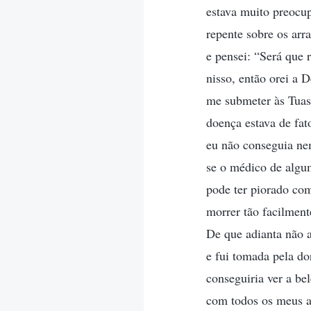
estava muito preocu
repente sobre os arr
e pensei: “Será que 
nisso, então orei a
me submeter às Tuas 
doença estava de fa
eu não conseguia nem
se o médico de algu
pode ter piorado co
morrer tão facilmen
De que adianta não a
e fui tomada pela d
conseguiria ver a be
com todos os meus a