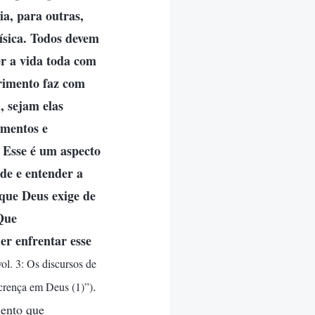
ia, para outras,
ísica. Todos devem
er a vida toda com
frimento faz com
, sejam elas
imentos e
. Esse é um aspecto
ade e entender a
 que Deus exige de
Que
er enfrentar esse
ol. 3: Os discursos de
.
 crença em Deus (1)”)
mento que