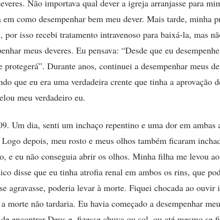
veres. Não importava qual dever a igreja arranjasse para mi
a em como desempenhar bem meu dever. Mais tarde, minha pre
or isso recebi tratamento intravenoso para baixá-la, mas nã
penhar meus deveres. Eu pensava: “Desde que eu desempenh
e protegerá”. Durante anos, continuei a desempenhar meus dev
ando que eu era uma verdadeira crente que tinha a aprovação
velou meu verdadeiro eu.
09. Um dia, senti um inchaço repentino e uma dor em ambas a
 Logo depois, meu rosto e meus olhos também ficaram incha
o, e eu não conseguia abrir os olhos. Minha filha me levou ao 
o disse que eu tinha atrofia renal em ambos os rins, que pod
se agravasse, poderia levar à morte. Fiquei chocada ao ouvir i
 a morte não tardaria. Eu havia começado a desempenhar meu
de encontrar Deus e, fizesse chuva ou sol, ou até mesmo se fi