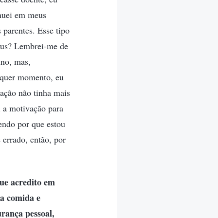
enuei em meus
 parentes. Esse tipo
Deus? Lembrei-me de
ino, mas,
alquer momento, eu
nação não tinha mais
i a motivação para
endo por que estou
 errado, então, por
que acredito em
ha comida e
rança pessoal,