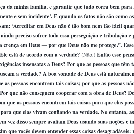
nça da minha família, e garantir que tudo corra bem para
mente e sem incidente’. E quando os fatos não são como a
sam: ‘Acreditar em Deus não é tão bom nem tão fácil qua
 ainda preciso sofrer toda essa perseguição e tribulação e
a crença em Deus — por que Deus não me protege?’. Esse
 Ele está de acordo com a verdade?
Então esse pen
(Não.)
exigências insensatas a Deus? Por que as pessoas que têm 
scam a verdade? A boa vontade de Deus está naturalment
e as pessoas encontrem tais coisas; por que as pessoas n
 Por que não conseguem cooperar com a obra de Deus? De
om que as pessoas encontrem tais coisas para que elas pos
 para que elas vivam confiando na verdade. No entanto, as
em vez disso sempre avaliam Deus usando suas noções e i
sim que vocês devem entender essas coisas desagradáveis: