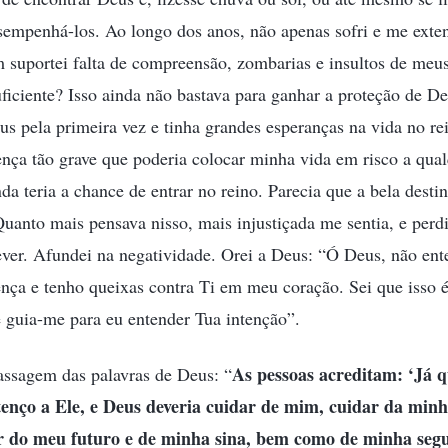
sempenhá-los. Ao longo dos anos, não apenas sofri e me ext
suportei falta de compreensão, zombarias e insultos de meus
uficiente? Isso ainda não bastava para ganhar a proteção de 
s pela primeira vez e tinha grandes esperanças na vida no re
nça tão grave que poderia colocar minha vida em risco a qu
da teria a chance de entrar no reino. Parecia que a bela desti
uanto mais pensava nisso, mais injustiçada me sentia, e perd
er. Afundei na negatividade. Orei a Deus: “Ó Deus, não ent
nça e tenho queixas contra Ti em meu coração. Sei que isso é
e guia-me para eu entender Tua intenção”.
As pessoas acreditam: ‘Já 
assagem das palavras de Deus: “
tenço a Ele, e Deus deveria cuidar de mim, cuidar da min
 do meu futuro e de minha sina, bem como de minha segu