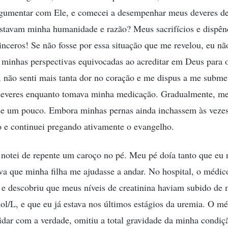
rgumentar com Ele, e comecei a desempenhar meus deveres d
estavam minha humanidade e razão? Meus sacrifícios e dispên
inceros! Se não fosse por essa situação que me revelou, eu nã
 minhas perspectivas equivocadas ao acreditar em Deus para 
 não senti mais tanta dor no coração e me dispus a me subme
everes enquanto tomava minha medicação. Gradualmente, me
se um pouco. Embora minhas pernas ainda inchassem às vezes
o e continuei pregando ativamente o evangelho.
 notei de repente um caroço no pé. Meu pé doía tanto que eu
ava que minha filha me ajudasse a andar. No hospital, o médic
e descobriu que meus níveis de creatinina haviam subido de
ol/L, e que eu já estava nos últimos estágios da uremia. O m
idar com a verdade, omitiu a total gravidade da minha condiçã