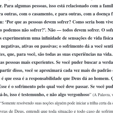
r. Para algumas pessoas, isso está relacionado com a famíl
ra outras, com o casamento, e para outras, com a doença f
em: ‘Por que as pessoas devem sofrer? Como seria bom viv
Não podemos não sofrer?’. Não — todos devem sofrer. O so
s experimentem uma infinidade de sensações de vida física
, negativas, ativas ou passivas; o sofrimento dá a você sent
tes, que, para você, são todas as suas experiências na vida
 as pessoas mais experientes. Se você puder buscar a verd
partir disso, você se aproximará cada vez mais do padrão
o é que essa é a responsabilidade que Deus dá ao homem. 
sse é o sofrimento pelo qual você deve passar. Se você pud
á-lo, isso é testemunho, e não algo vergonhoso
”
(A Palavra, v
, “Somente resolvendo suas noções alguém pode iniciar a trilha certa da
avras de Deus, entendi que toda situação e todo caso de sofri