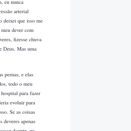
m, eu nunca
ssão arterial
o deixei que isso me
e meu dever com
eres, fizesse chuva
 de Deus. Mas uma
s pernas, e elas
dos, todo o meu
hospital para fazer
eria evoluir para
sso. Se as coisas
s deveres apenas
casse doente, eu