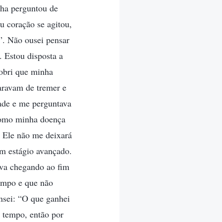
lha perguntou de
u coração se agitou,
”. Não ousei pensar
 Estou disposta a
cobri que minha
aravam de tremer e
dade e me perguntava
Como minha doença
, Ele não me deixará
em estágio avançado.
ava chegando ao fim
tempo e que não
ensei: “O que ganhei
 tempo, então por