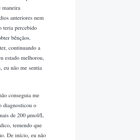
e maneira
dios anteriores nem
o teria percebido
obter bênçãos.
ter, continuando a
u estado melhorou,
, eu não me sentia
 não conseguia me
o diagnosticou o
 mais de 200 µmol/L
édico, temendo que
o. De início, eu não