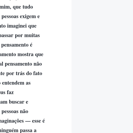
 mim, que tudo
s pessoas exigem e
nto imaginei que
 passar por muitas
 pensamento é
samento mostra que
tal pensamento não
e por trás do fato
ão entendem as
us faz
sam buscar e
 pessoas não
maginações — esse é
 ninguém passa a