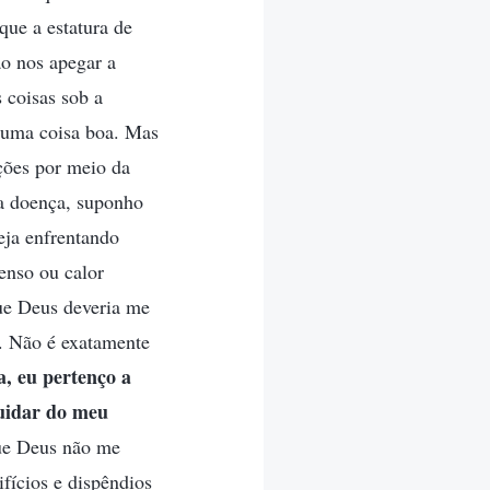
que a estatura de
o nos apegar a
 coisas sob a
 uma coisa boa. Mas
ções por meio da
sa doença, suponho
eja enfrentando
tenso ou calor
ue Deus deveria me
s. Não é exatamente
, eu pertenço a
cuidar do meu
ue Deus não me
fícios e dispêndios