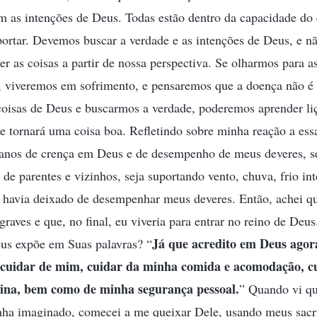
 as intenções de Deus. Todas estão dentro da capacidade do 
ortar. Devemos buscar a verdade e as intenções de Deus, e nã
r as coisas a partir de nossa perspectiva. Se olharmos para as
e, viveremos em sofrimento, e pensaremos que a doença não é
 coisas de Deus e buscarmos a verdade, poderemos aprender li
se tornará uma coisa boa. Refletindo sobre minha reação a es
 anos de crença em Deus e de desempenho de meus deveres, s
 de parentes e vizinhos, seja suportando vento, chuva, frio in
a havia deixado de desempenhar meus deveres. Então, achei q
graves e que, no final, eu viveria para entrar no reino de Deu
Já que acredito em Deus agora
eus expõe em Suas palavras? “
a cuidar de mim, cuidar da minha comida e acomodação, 
sina, bem como de minha segurança pessoal.
” Quando vi q
nha imaginado, comecei a me queixar Dele, usando meus sacri