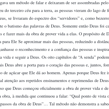
gava um método de falar e deixaram de ser assombradas pelo 
u do terceiro céu para a terra, as pessoas vieram do lago de 
eus, se livraram do espectro dos “servidores” e, como bezerr
te o batismo das palavras de Deus. Somente então Deus foi ca
 e fazer mais da obra de prover vida a elas. O propósito de 
para Ele Se aproximar mais das pessoas, reduzindo a distânci
anhasse o reconhecimento e a confiança das pessoas e inspira
 a vida e seguir a Deus. Os oito capítulos de “A senda” pode
is Deus abre a porta para o coração das pessoas e, juntos, 
o de açúcar que Ele dá ao homem. Apenas porque Deus fez is
eal atenção aos repetidos ensinamentos e reprimendas de Deus
sso que Deus começou oficialmente a obra de prover vida e de
da obra, à medida que continuou a falar: “Qual ponto de vista
 passos da obra de Deus”… Tal método não demonstra a sabe