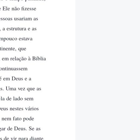
e Ele não fizesse
essoas usariam as
 a estrutura e as
tampouco estava
tinente, que
 em relação à Bíblia
continuassem
fé em Deus e a
as. Uma vez que as
-la de lado sem
eus nestes vários
a nem fato pode
gar de Deus. Se as
 de vir para diante