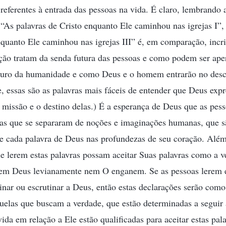
 referentes à entrada das pessoas na vida. É claro, lembrando
As palavras de Cristo enquanto Ele caminhou nas igrejas I”,
nquanto Ele caminhou nas igrejas III” é, em comparação, incr
eção tratam da senda futura das pessoas e como podem ser ap
uturo da humanidade e como Deus e o homem entrarão no desc
je, essas são as palavras mais fáceis de entender que Deus exp
a missão e o destino delas.) É a esperança de Deus que as pes
las que se separaram de noções e imaginações humanas, que 
e cada palavra de Deus nas profundezas de seu coração. Além
e lerem estas palavras possam aceitar Suas palavras como a 
atem Deus levianamente nem O enganem. Se as pessoas lerem 
nar ou escrutinar a Deus, então estas declarações serão como
uelas que buscam a verdade, que estão determinadas a seguir
da em relação a Ele estão qualificadas para aceitar estas pala