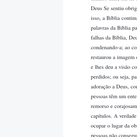
Deus Se sentiu obriga
isso, a Bíblia conti
palavras da Bíblia pa
falhas da Bíblia, De
condenando-a; ao con
restaurou a imagem o
e lhes deu a visão c
perdidos; ou seja, p
adoração a Deus, com
pessoas têm um enten
remorso e corajosame
capítulos. A verdade
ocupar o lugar da ob
pessoas não consegui