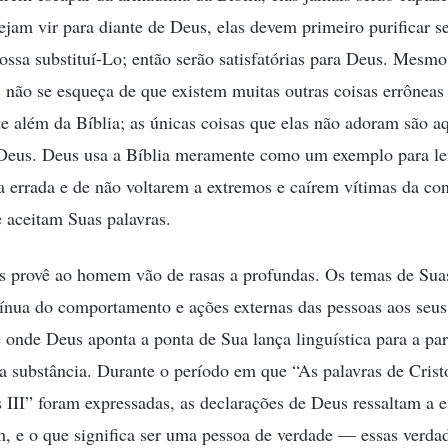
ejam vir para diante de Deus, elas devem primeiro purificar s
ossa substituí-Lo; então serão satisfatórias para Deus. Mesm
, não se esqueça de que existem muitas outras coisas errôneas
 além da Bíblia; as únicas coisas que elas não adoram são a
Deus. Deus usa a Bíblia meramente como um exemplo para le
a errada e de não voltarem a extremos e caírem vítimas da co
 aceitam Suas palavras.
s provê ao homem vão de rasas a profundas. Os temas de Sua
ínua do comportamento e ações externas das pessoas aos seus
de onde Deus aponta a ponta de Sua lança linguística para a pa
a substância. Durante o período em que “As palavras de Cris
 III” foram expressadas, as declarações de Deus ressaltam a e
, e o que significa ser uma pessoa de verdade — essas verda