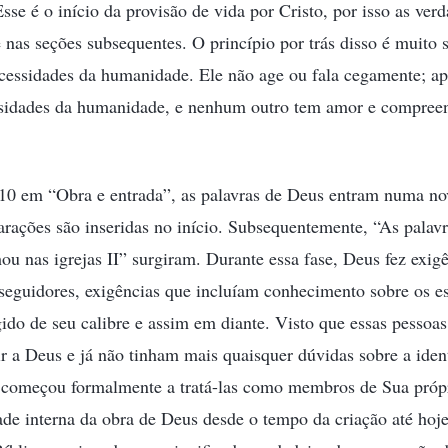
Esse é o início da provisão de vida por Cristo, por isso as ve
e nas seções subsequentes. O princípio por trás disso é muito
cessidades da humanidade. Ele não age ou fala cegamente; a
sidades da humanidade, e nenhum outro tem amor e compreen
 10 em “Obra e entrada”, as palavras de Deus entram numa n
larações são inseridas no início. Subsequentemente, “As palavr
u nas igrejas II” surgiram. Durante essa fase, Deus fez exig
seguidores, exigências que incluíam conhecimento sobre os es
gido de seu calibre e assim em diante. Visto que essas pessoa
r a Deus e já não tinham mais quaisquer dúvidas sobre a iden
omeçou formalmente a tratá-las como membros de Sua própr
e interna da obra de Deus desde o tempo da criação até hoje