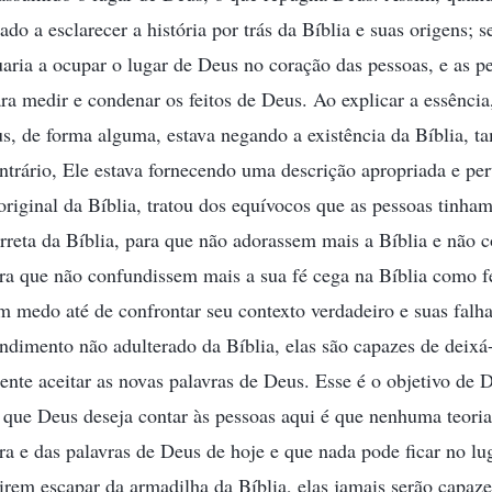
do a esclarecer a história por trás da Bíblia e suas origens; s
nuaria a ocupar o lugar de Deus no coração das pessoas, e as p
ra medir e condenar os feitos de Deus. Ao explicar a essência,
us, de forma alguma, estava negando a existência da Bíblia, 
trário, Ele estava fornecendo uma descrição apropriada e per
riginal da Bíblia, tratou dos equívocos que as pessoas tinham
orreta da Bíblia, para que não adorassem mais a Bíblia e não 
ara que não confundissem mais a sua fé cega na Bíblia como 
 medo até de confrontar seu contexto verdadeiro e suas falh
dimento não adulterado da Bíblia, elas são capazes de deixá
nte aceitar as novas palavras de Deus. Esse é o objetivo de D
 que Deus deseja contar às pessoas aqui é que nenhuma teori
ra e das palavras de Deus de hoje e que nada pode ficar no lu
rem escapar da armadilha da Bíblia, elas jamais serão capazes