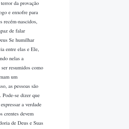
terror da provação
fogo e enxofre para
os recém-nascidos,
paz de falar
Deus Se humilhar
a entre elas e Ele,
ndo nelas a
m ser resumidos como
formam um
so, as pessoas são
. Pode-se dizer que
 expressar a verdade
 os crentes devem
doria de Deus e Suas