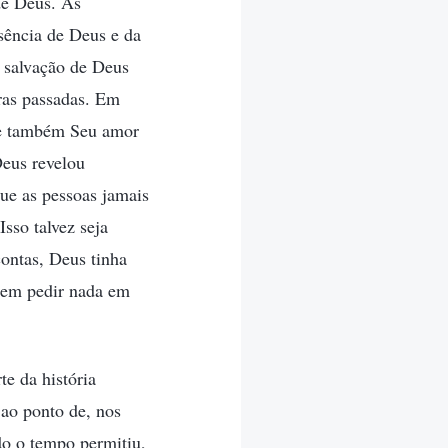
de Deus. As
sência de Deus e da
a salvação de Deus
eras passadas. Em
a e também Seu amor
Deus revelou
ue as pessoas jamais
sso talvez seja
ontas, Deus tinha
 nem pedir nada em
te da história
ao ponto de, nos
do o tempo permitiu,