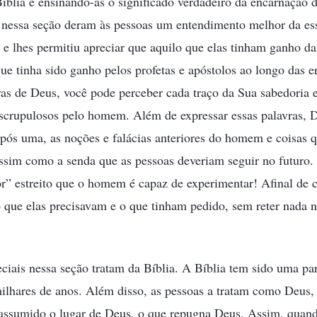
Bíblia e ensinando-as o significado verdadeiro da encarnação 
 nessa seção deram às pessoas um entendimento melhor da es
 e lhes permitiu apreciar que aquilo que elas tinham ganho d
que tinha sido ganho pelos profetas e apóstolos ao longo das 
vras de Deus, você pode perceber cada traço da Sua sabedori
scrupulosos pelo homem. Além de expressar essas palavras, 
pós uma, as noções e falácias anteriores do homem e coisas q
sim como a senda que as pessoas deveriam seguir no futuro. I
r” estreito que o homem é capaz de experimentar! Afinal de c
o que elas precisavam e o que tinham pedido, sem reter nada
eciais nessa seção tratam da Bíblia. A Bíblia tem sido uma par
ilhares de anos. Além disso, as pessoas a tratam como Deus, 
r assumido o lugar de Deus, o que repugna Deus. Assim, quan