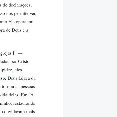
s de declarações,
so nos permite ver,
 como Ele opera em
bra de Deus e a
igrejas I” —
adas por Cristo
ipidez, eles
so, Deus falava da
e tornou as pessoas
 vida delas. Em “A
minho, restaurando
não duvidavam mais