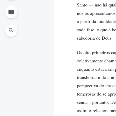
Santo — não há qualq
nós os apresentamos 
a partir da totalida
cada fase, o que é b
sabedoria de Deus.
Os oito primeiros ca
coletivamente chama
enquanto estava em 
transbordam do amor
perspectiva do terce
temerosas de se apro
senda”, portanto, D
assim o relacioname