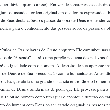
uer dúvida quanto a isso). Em vez de separar esses dois tipo
juntos, usando a ordem original em que foram expressados; is
de de Suas declarações, os passos da obra de Deus e entender
enéfico para o conhecimento das pessoas sobre os passos da o
pítulos de “As palavras de Cristo enquanto Ele caminhou nas 
dos de “A senda” — são uma porção pequena das palavras fal
pé de igualdade com o homem. A despeito de sua aparente ins
 de Deus e de Sua preocupação com a humanidade. Antes dis
iro céu, que abriu uma grande distância entre Ele e o homem 
ximar de Deus e ainda mais de pedir que Ele provesse para a
eus falou ao homem como um igual e apontou a direção do ca
nto do homem com Deus ao seu estado original; as pessoas 