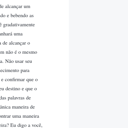
de alcançar um
ndo e bebendo as
ê gradativamente
ganhará uma
 de alcançar o
nem não é o mesmo
sa. Não usar seu
nhecimento para
r e confirmar que o
eu destino e que o
das palavras de
 única maneira de
ontrar uma maneira
eira? Eu digo a você,