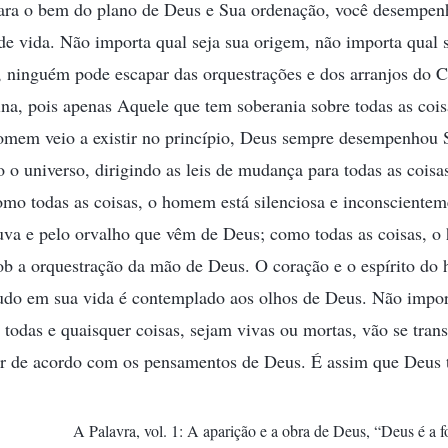
Para o bem do plano de Deus e Sua ordenação, você desempen
e vida. Não importa qual seja sua origem, não importa qual s
o, ninguém pode escapar das orquestrações e dos arranjos do 
sina, pois apenas Aquele que tem soberania sobre todas as cois
omem veio a existir no princípio, Deus sempre desempenhou 
 o universo, dirigindo as leis de mudança para todas as coisas 
mo todas as coisas, o homem está silenciosa e inconscientem
huva e pelo orvalho que vêm de Deus; como todas as coisas, 
ob a orquestração da mão de Deus. O coração e o espírito do
tudo em sua vida é contemplado aos olhos de Deus. Não import
 todas e quaisquer coisas, sejam vivas ou mortas, vão se tran
er de acordo com os pensamentos de Deus. É assim que Deus 
A Palavra, vol. 1: A aparição e a obra de Deus, “Deus é a