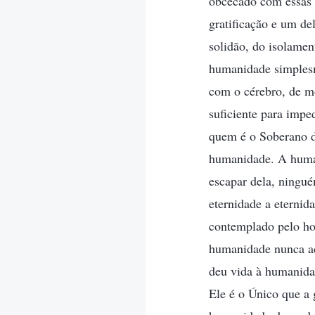
obcecado com essas 
gratificação e um de
solidão, do isolamen
humanidade simplesm
com o cérebro, de mo
suficiente para imp
quem é o Soberano do
humanidade. A human
escapar dela, ningué
eternidade a eternid
contemplado pelo ho
humanidade nunca ac
deu vida à humanidad
Ele é o Único que a 