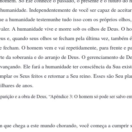
homem. Só Ele conhece o passado, o presente e o futuro do
 humanidade. Independentemente de você ser capaz de aceitar 
ue a humanidade testemunhe tudo isso com os próprios olhos, 
valer. A humanidade vive e morre sob os olhos de Deus. O h
us e, quando seus olhos se fecham pela última vez, também é
e fecham. O homem vem e vai repetidamente, para frente e pa
rte da soberania e do arranjo de Deus. O gerenciamento de De
vançando. Ele fará a humanidade ter consciência da Sua exist
mplar os Seus feitos e retornar a Seu reino. Esses são Seu pla
ilhares de anos.
 aparição e a obra de Deus, “Apêndice 3: O homem só pode ser salvo e
 que chega a este mundo chorando, você começa a cumprir 