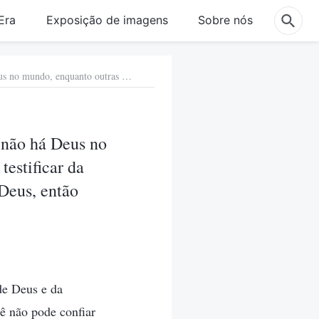
Era
Exposição de imagens
Sobre nós
2. Porque não viram a Deus, algumas pessoas dizem que não há Deus no mundo, enquanto outras usam suas experiências pessoais para testificar da existência de Deus. Nós não sabemos se realmente existe um Deus, então como podemos determinar se Deus existe ou não?
 não há Deus no
testificar da
Deus, então
de Deus e da
ê não pode confiar