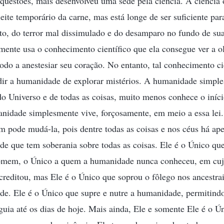
questões, mais desenvolveu uma sede pela ciência. A ciência
leite temporário da carne, mas está longe de ser suficiente pa
to, do terror mal dissimulado e do desamparo no fundo de su
ente usa o conhecimento científico que ela consegue ver a o
do a anestesiar seu coração. No entanto, tal conhecimento ci
edir a humanidade de explorar mistérios. A humanidade simpl
 Universo e de todas as coisas, muito menos conhece o iníci
idade simplesmente vive, forçosamente, em meio a essa le
m pode mudá-la, pois dentre todas as coisas e nos céus há a
ade que tem soberania sobre todas as coisas. Ele é o Único qu
mem, o Único a quem a humanidade nunca conheceu, em cuja
reditou, mas Ele é o Único que soprou o fôlego nos ancestra
e. Ele é o Único que supre e nutre a humanidade, permitindo 
guia até os dias de hoje. Mais ainda, Ele e somente Ele é o 