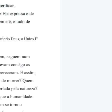
erificar,
e Ele expressa e de
em e é, e tudo de
Próprio Deus, o Único I”
uzem, seguem num
levam consigo as
 pereceram. E assim,
os de morrer? Quem
iada pela natureza?
 que a humanidade
em se tornou