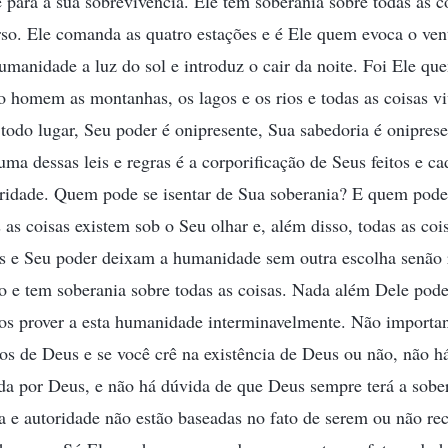
ara a sua sobrevivência. Ele tem soberania sobre todas as co
rso. Ele comanda as quatro estações e é Ele quem evoca o vent
humanidade a luz do sol e introduz o cair da noite. Foi Ele q
ao homem as montanhas, os lagos e os rios e todas as coisas vi
 todo lugar, Seu poder é onipresente, Sua sabedoria é onipres
uma dessas leis e regras é a corporificação de Seus feitos e c
oridade. Quem pode se isentar de Sua soberania? E quem pode
 as coisas existem sob o Seu olhar e, além disso, todas as co
os e Seu poder deixam a humanidade sem outra escolha senão 
o e tem soberania sobre todas as coisas. Nada além Dele pod
os prover a esta humanidade interminavelmente. Não importan
tos de Deus e se você crê na existência de Deus ou não, não h
da por Deus, e não há dúvida de que Deus sempre terá a sober
ia e autoridade não estão baseadas no fato de serem ou não re