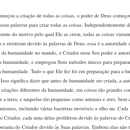
meçou a criação de todas as coisas, o poder de Deus começou
usou palavras para criar todas as coisas. Independentemente 
ente do motivo pelo qual Ele as criou, todas as coisas vieram 
e existiram devido às palavras de Deus: essa é a autoridade 
 da humanidade no mundo, o Criador usou Seu poder e autori
a a humanidade, e empregou Seus métodos únicos para prepar
a humanidade. Tudo o que Ele fez foi em preparação para a h
 Isso significa dizer que antes de humanidade ser criada, a au
 criações diferentes da humanidade, em coisas tão grandes co
e a terra, e naquelas tão pequenas como animais e aves, bem 
anismos, incluindo várias bactérias invisíveis a olho nu. Cad
do Criador, cada uma delas proliferou devido às palavras do C
berania do Criador devido às Suas palavras. Embora elas não