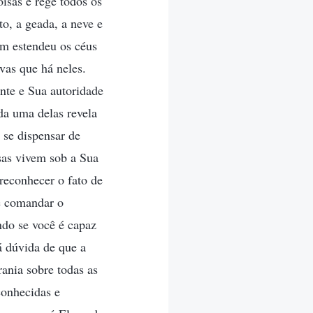
isas e rege todos os
o, a geada, a neve e
uem estendeu os céus
vas que há neles.
ente e Sua autoridade
ada uma delas revela
 se dispensar de
isas vivem sob a Sua
reconhecer o fato de
e comandar o
do se você é capaz
á dúvida de que a
ania sobre todas as
conhecidas e