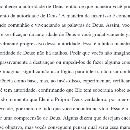
conhecer a autoridade de Deus, então de que maneira você po
ento da autoridade de Deus? A maneira de fazer isso é come
endo comunhão e vivenciando as palavras de Deus. Assim, voc
 e verificação da autoridade de Deus e você gradativamente 
cimento progressivo dessa autoridade. Essa é a única maneira
oridade de Deus; não há atalhos. Pedir que vocês não imagi
 passivamente a destruição ou impedi-los de fazer alguma coi
e imaginar significa não usar lógica para inferir, não usar co
ciência como base, mas, ao invés disso, experimentar, verifica
ê tem autoridade, confirmando que Ele tem soberania sobre s
todo momento que Ele é o Próprio Deus verdadeiro, por meio 
rdade, por meio de tudo que você encontra na vida. Essa é a
er uma compreensão de Deus. Alguns dizem que desejam enc
sse objetivo, mas vocês conseguem pensar qual seria essa man