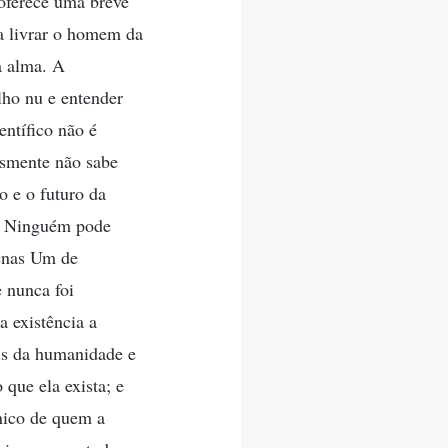
 oferece uma breve
ra livrar o homem da
a alma. A
lho nu e entender
entífico não é
esmente não sabe
o e o futuro da
i. Ninguém pode
penas Um de
e nunca foi
 existência a
is da humanidade e
que ela exista; e
Único de quem a