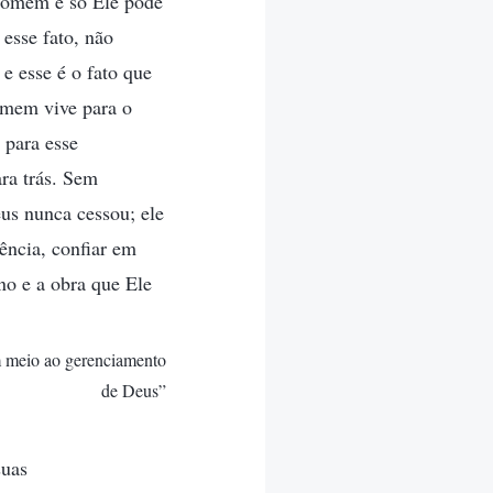
 homem e só Ele pode
esse fato, não
e esse é o fato que
omem vive para o
 para esse
ra trás. Sem
us nunca cessou; ele
ência, confiar em
no e a obra que Ele
m meio ao gerenciamento
de Deus”
suas