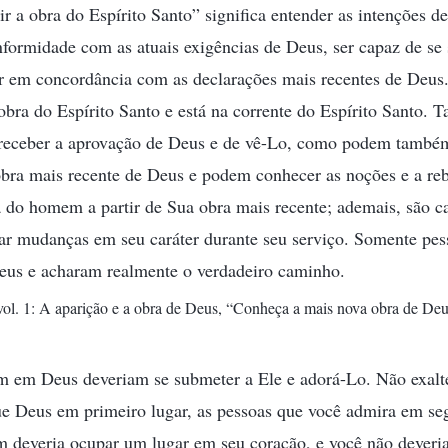
r a obra do Espírito Santo” significa entender as intenções de
formidade com as atuais exigências de Deus, ser capaz de se 
ar em concordância com as declarações mais recentes de Deus.
bra do Espírito Santo e está na corrente do Espírito Santo. T
receber a aprovação de Deus e de vê-Lo, como podem também
 obra mais recente de Deus e podem conhecer as noções e a r
a do homem a partir de Sua obra mais recente; ademais, são c
ar mudanças em seu caráter durante seu serviço. Somente pes
eus e acharam realmente o verdadeiro caminho.
vol. 1: A aparição e a obra de Deus, “Conheça a mais nova obra de Deu
m em Deus deveriam se submeter a Ele e adorá-Lo. Não exal
e Deus em primeiro lugar, as pessoas que você admira em se
 deveria ocupar um lugar em seu coração, e você não deveria