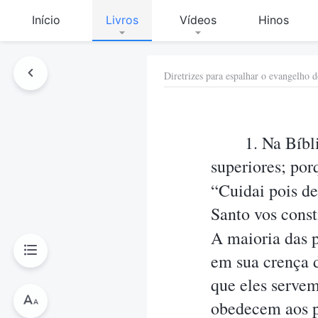
Início
Livros
Vídeos
Hinos
Diretrizes para espalhar o evangelho d
1. Na Bíbl
superiores; po
“Cuidai pois de
Santo vos const
A maioria das p
em sua crença d
que eles serve
obedecem aos p