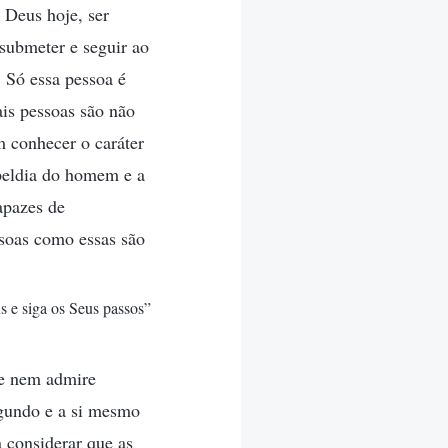
 Deus hoje, ser
submeter e seguir ao
 Só essa pessoa é
ais pessoas são não
 conhecer o caráter
ebeldia do homem e a
apazes de
soas como essas são
s e siga os Seus passos”
te nem admire
gundo e a si mesmo
 considerar que as