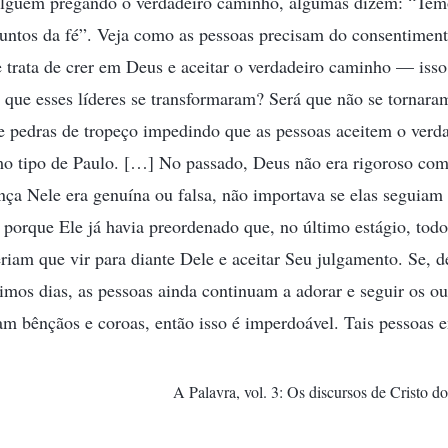
lguém pregando o verdadeiro caminho, algumas dizem: “Temo
suntos da fé”. Veja como as pessoas precisam do consentimen
 trata de crer em Deus e aceitar o verdadeiro caminho — iss
que esses líderes se transformaram? Será que não se tornaram 
s e pedras de tropeço impedindo que as pessoas aceitem o ver
o tipo de Paulo. […] No passado, Deus não era rigoroso com
nça Nele era genuína ou falsa, não importava se elas seguiam
porque Ele já havia preordenado que, no último estágio, todo
eriam que vir para diante Dele e aceitar Seu julgamento. Se, d
imos dias, as pessoas ainda continuam a adorar e seguir os o
am bênçãos e coroas, então isso é imperdoável. Tais pessoas
A Palavra, vol. 3: Os discursos de Cristo do