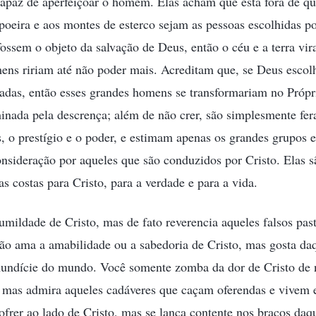
 capaz de aperfeiçoar o homem. Elas acham que está fora de qu
oeira e aos montes de esterco sejam as pessoas escolhidas p
 fossem o objeto da salvação de Deus, então o céu e a terra vi
ens ririam até não poder mais. Acreditam que, se Deus escolh
oadas, então esses grandes homens se transformariam no Próp
inada pela descrença; além de não crer, são simplesmente fera
s, o prestígio e o poder, e estimam apenas os grandes grupos
nsideração por aqueles que são conduzidos por Cristo. Elas 
s costas para Cristo, para a verdade e para a vida.
mildade de Cristo, mas de fato reverencia aqueles falsos past
o ama a amabilidade ou a sabedoria de Cristo, mas gosta daq
undície do mundo. Você somente zomba da dor de Cristo de 
a, mas admira aqueles cadáveres que caçam oferendas e vivem
ofrer ao lado de Cristo, mas se lança contente nos braços daqu