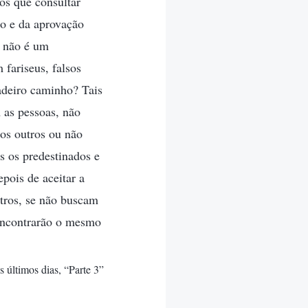
s que consultar
to e da aprovação
o não é um
fariseus, falsos
dadeiro caminho? Tais
 as pessoas, não
 os outros ou não
s os predestinados e
epois de aceitar a
utros, se não buscam
 encontrarão o mesmo
s últimos dias, “Parte 3”