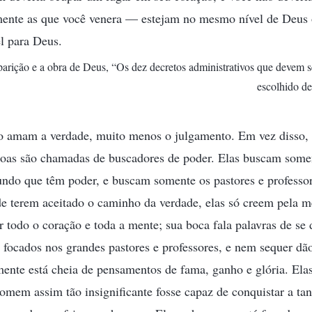
ente as que você venera — estejam no mesmo nível de Deus 
el para Deus.
aparição e a obra de Deus, “Os dez decretos administrativos que devem 
escolhido d
 amam a verdade, muito menos o julgamento. Em vez disso,
ssoas são chamadas de buscadores de poder. Elas buscam some
do que têm poder, e buscam somente os pastores e professo
e terem aceitado o caminho da verdade, elas só creem pela m
r todo o coração e toda a mente; sua boca fala palavras de se
 focados nos grandes pastores e professores, e nem sequer dã
ente está cheia de pensamentos de fama, ganho e glória. Ela
mem assim tão insignificante fosse capaz de conquistar a tan