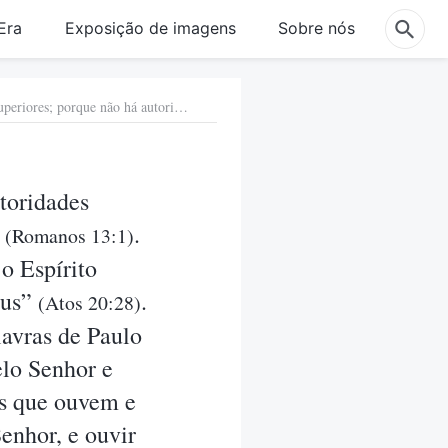
Era
Exposição de imagens
Sobre nós
1. Na Bíblia, Paulo disse: “Toda alma esteja sujeita às autoridades superiores; porque não há autoridade que não venha de Deus” (Romanos 13:1). “Cuidai pois de vós mesmos e de todo o rebanho sobre o qual o Espírito Santo vos constituiu bispos, para apascentardes a igreja de Deus” (Atos 20:28). A maioria das pessoas no mundo religioso se orienta pelas palavras de Paulo em sua crença de que pastores e presbíteros são designados pelo Senhor e que eles servem ao Senhor nas igrejas. Elas creem que aqueles que ouvem e obedecem aos pastores e presbíteros obedecem e seguem ao Senhor, e ouvir as palavras dos pastores é ouvir as palavras do Senhor. Isso está alinhado com a vontade do Senhor?
utoridades
”
.
(Romanos 13:1)
o Espírito
eus”
.
(Atos 20:28)
lavras de Paulo
elo Senhor e
es que ouvem e
enhor, e ouvir