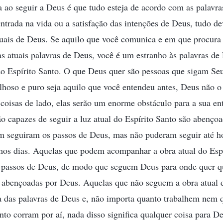
ao seguir a Deus é que tudo esteja de acordo com as palavra
ntrada na vida ou a satisfação das intenções de Deus, tudo de
tuais de Deus. Se aquilo que você comunica e em que procura 
s atuais palavras de Deus, você é um estranho às palavras de
do Espírito Santo. O que Deus quer são pessoas que sigam Se
hoso e puro seja aquilo que você entendeu antes, Deus não o 
s coisas de lado, elas serão um enorme obstáculo para a sua en
o capazes de seguir a luz atual do Espírito Santo são abenço
m seguiram os passos de Deus, mas não puderam seguir até ho
mos dias. Aquelas que podem acompanhar a obra atual do Espí
s passos de Deus, de modo que seguem Deus para onde quer q
 abençoadas por Deus. Aquelas que não seguem a obra atual d
a das palavras de Deus e, não importa quanto trabalhem nem 
to corram por aí, nada disso significa qualquer coisa para De