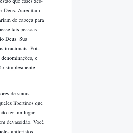
estão que esses zés-
or Deus. Acreditam
rariam de cabeça para
esse tais pessoas
rio Deus. Sua
s irracionais. Pois
 e denominações, e
são simplesmente
ores de status
ueles libertinos que
não ter um lugar
 em devassidão. Você
eles anticristos