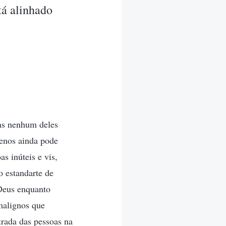
tá alinhado
mas nenhum deles
enos ainda pode
s inúteis e vis,
 estandarte de
 Deus enquanto
malignos que
rada das pessoas na