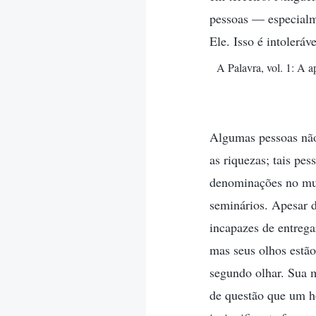
pessoas — especialm
Ele. Isso é intoleráv
A Palavra, vol. 1: A 
Algumas pessoas não
as riquezas; tais pe
denominações no mun
seminários. Apesar d
incapazes de entrega
mas seus olhos estão
segundo olhar. Sua m
de questão que um ho