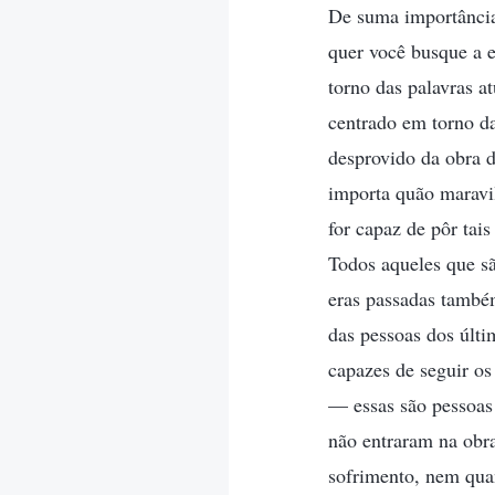
De suma importância 
quer você busque a e
torno das palavras a
centrado em torno da
desprovido da obra 
importa quão maravil
for capaz de pôr tai
Todos aqueles que sã
eras passadas també
das pessoas dos últi
capazes de seguir o
— essas são pessoas
não entraram na obr
sofrimento, nem quan