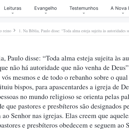
Leituras
Evangelho
Testemunhos
A Nova 
o reino
ia, Paulo disse: “Toda alma esteja sujeita às a
rque não há autoridade que não venha de Deus
 vós mesmos e de todo o rebanho sobre o qual 
ituiu bispos, para apascentardes a igreja de D
essoas no mundo religioso se orienta pelas pa
e que pastores e presbíteros são designados p
m ao Senhor nas igrejas. Elas creem que aquel
astores e presbíteros obedecem e seguem ao S