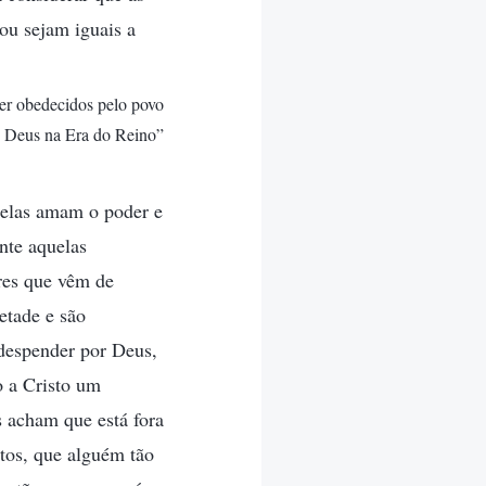
ou sejam iguais a
ser obedecidos pelo povo
e Deus na Era do Reino”
 elas amam o poder e
nte aquelas
res que vêm de
etade e são
 despender por Deus,
o a Cristo um
s acham que está fora
tos, que alguém tão