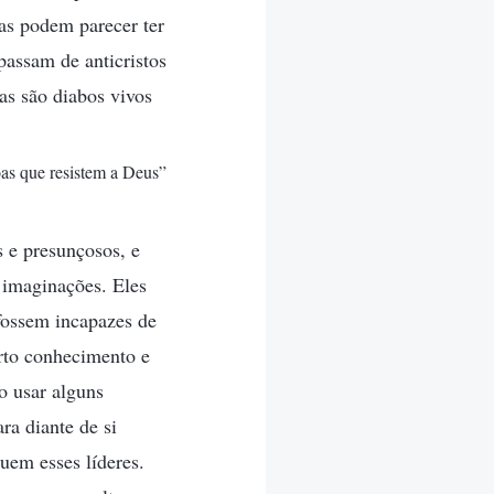
as podem parecer ter
assam de anticristos
as são diabos vivos
as que resistem a Deus”
s e presunçosos, e
 imaginações. Eles
fossem incapazes de
erto conhecimento e
o usar alguns
ra diante de si
uem esses líderes.