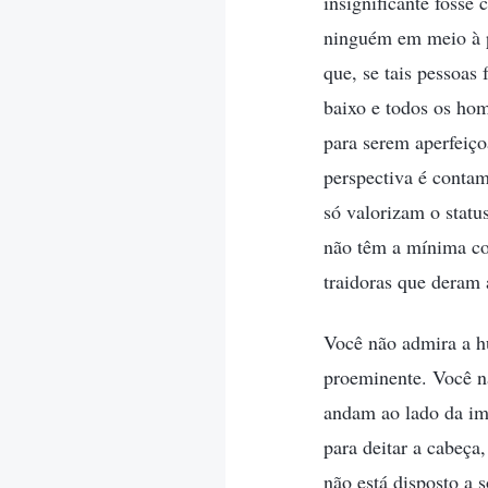
insignificante fosse
ninguém em meio à p
que, se tais pessoas
baixo e todos os hom
para serem aperfeiç
perspectiva é contam
só valorizam o statu
não têm a mínima co
traidoras que deram a
Você não admira a hu
proeminente. Você nã
andam ao lado da im
para deitar a cabeç
não está disposto a s