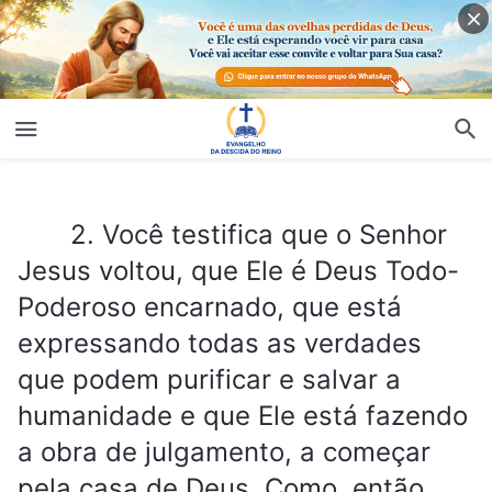
2. Você testifica que o Senhor Jesus voltou, que Ele é Deus Todo-Poderoso encarnado, que está expressando todas as verdades que podem purificar e salvar a humanidade e que Ele está fazendo a obra de julgamento, a começar pela casa de Deus. Como, então, devemos reconhecer a voz de Deus e como podemos ter certeza de que Deus Todo-Poderoso é o retorno do Senhor Jesus?
2. Você testifica que o Senhor
Jesus voltou, que Ele é Deus Todo-
Poderoso encarnado, que está
expressando todas as verdades
que podem purificar e salvar a
humanidade e que Ele está fazendo
a obra de julgamento, a começar
pela casa de Deus. Como, então,