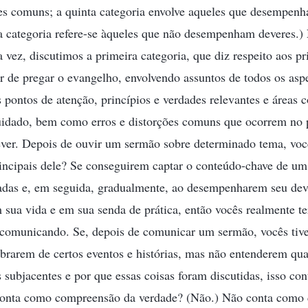
 comuns; a quinta categoria envolve aqueles que desempen
ta categoria refere-se àqueles que não desempenham deveres.) N
a vez, discutimos a primeira categoria, que diz respeito aos pr
r de pregar o evangelho, envolvendo assuntos de todos os asp
s pontos de atenção, princípios e verdades relevantes e áreas 
uidado, bem como erros e distorções comuns que ocorrem no 
ver. Depois de ouvir um sermão sobre determinado tema, vo
incipais dele? Se conseguirem captar o conteúdo-chave de um 
nadas e, em seguida, gradualmente, ao desempenharem seu deve
 sua vida e em sua senda de prática, então vocês realmente t
comunicando. Se, depois de comunicar um sermão, vocês ti
mbrarem de certos eventos e histórias, mas não entenderem qua
s subjacentes e por que essas coisas foram discutidas, isso co
conta como compreensão da verdade? (Não.) Não conta como