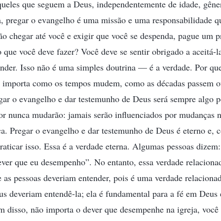
ueles que seguem a Deus, independentemente de idade, gêne
a, pregar o evangelho é uma missão e uma responsabilidade 
são chegar até você e exigir que você se despenda, pague um
o que você deve fazer? Você deve se sentir obrigado a aceitá-l
nder. Isso não é uma simples doutrina — é a verdade. Por que
o importa como os tempos mudem, como as décadas passem o
ar o evangelho e dar testemunho de Deus será sempre algo po
alor nunca mudarão: jamais serão influenciados por mudanças 
ca. Pregar o evangelho e dar testemunho de Deus é eterno e, 
praticar isso. Essa é a verdade eterna. Algumas pessoas dizem:
ever que eu desempenho”. No entanto, essa verdade relaciona
 as pessoas deveriam entender, pois é uma verdade relacionad
s deveriam entendê-la; ela é fundamental para a fé em Deus e
m disso, não importa o dever que desempenhe na igreja, você 