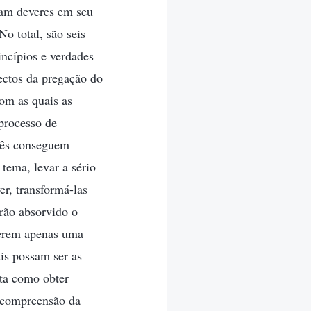
ham deveres em seu
o total, são seis
incípios e verdades
ectos da pregação do
com as quais as
processo de
cês conseguem
tema, levar a sério
r, transformá-las
erão absorvido o
verem apenas uma
is possam ser as
nta como obter
 compreensão da