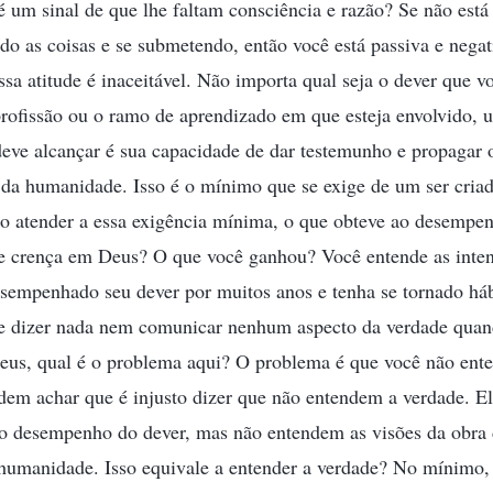
é um sinal de que lhe faltam consciência e razão? Se não est
do as coisas e se submetendo, então você está passiva e nega
sa atitude é inaceitável. Não importa qual seja o dever que 
profissão ou o ramo de aprendizado em que esteja envolvido, 
deve alcançar é sua capacidade de dar testemunho e propagar 
 da humanidade. Isso é o mínimo que se exige de um ser cria
atender a essa exigência mínima, o que obteve ao desempen
de crença em Deus? O que você ganhou? Você entende as inte
empenhado seu dever por muitos anos e tenha se tornado hábi
e dizer nada nem comunicar nenhum aspecto da verdade quan
eus, qual é o problema aqui? O problema é que você não ente
em achar que é injusto dizer que não entendem a verdade. E
no desempenho do dever, mas não entendem as visões da obra
a humanidade. Isso equivale a entender a verdade? No mínimo,