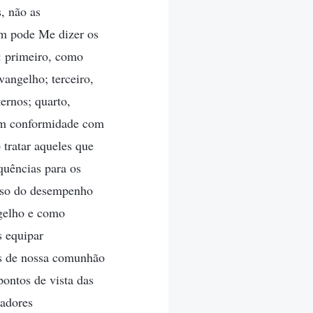
, não as
m pode Me dizer os
: primeiro, como
vangelho; terceiro,
ernos; quarto,
 em conformidade com
 tratar aqueles que
quências para os
esso do desempenho
ngelho e como
s equipar
os de nossa comunhão
ontos de vista das
hadores