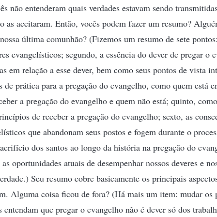
cês não entenderam quais verdades estavam sendo transmitidas
o as aceitaram. Então, vocês podem fazer um resumo? Algué
a nossa última comunhão? (Fizemos um resumo de sete pontos
res evangelísticos; segundo, a essência do dever de pregar o e
oas em relação a esse dever, bem como seus pontos de vista int
cos de prática para a pregação do evangelho, como quem está
eceber a pregação do evangelho e quem não está; quinto, como
incípios de receber a pregação do evangelho; sexto, as conse
elísticos que abandonam seus postos e fogem durante o proc
sacrifício dos santos ao longo da história na pregação do eva
 as oportunidades atuais de desempenhar nossos deveres e no
erdade.) Seu resumo cobre basicamente os principais aspect
m. Alguma coisa ficou de fora? (Há mais um item: mudar os p
s entendam que pregar o evangelho não é dever só dos trabal