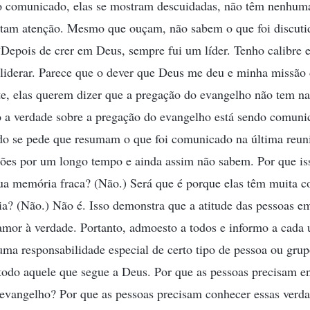
o comunicado, elas se mostram descuidadas, não têm nenhum
stam atenção. Mesmo que ouçam, não sabem o que foi discut
Depois de crer em Deus, sempre fui um líder. Tenho calibre 
 liderar. Parece que o dever que Deus me deu e minha missão
te, elas querem dizer que a pregação do evangelho não tem na
 a verdade sobre a pregação do evangelho está sendo comunic
do se pede que resumam o que foi comunicado na última reun
ções por um longo tempo e ainda assim não sabem. Por que is
ua memória fraca? (Não.) Será que é porque elas têm muita co
ia? (Não.) Não é. Isso demonstra que a atitude das pessoas e
amor à verdade. Portanto, admoesto a todos e informo a cada
ma responsabilidade especial de certo tipo de pessoa ou grup
todo aquele que segue a Deus. Por que as pessoas precisam e
 evangelho? Por que as pessoas precisam conhecer essas ver