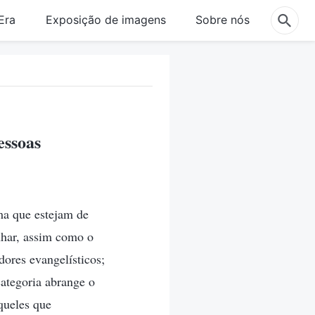
Era
Exposição de imagens
Sobre nós
essoas
ma que estejam de
nhar, assim como o
dores evangelísticos;
 categoria abrange o
queles que