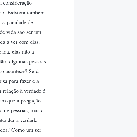
a consideração
ido. Existem também
e capacidade de
 de vida são ser um
da a ver com elas.
ada, elas não a
ião, algumas pessoas
so acontece? Será
isa para fazer e a
m relação à verdade é
 um que a pregação
o de pessoas, mas a
ntender a verdade
dades? Como um ser