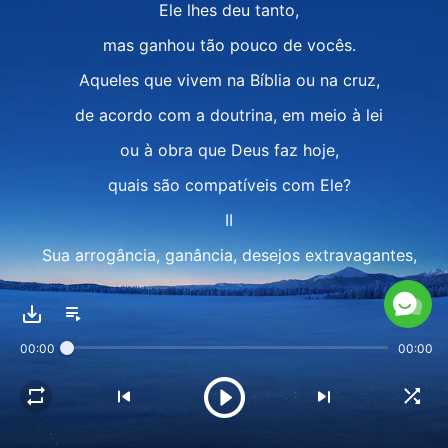
Ele lhes deu tanto,
mas ganhou tão pouco de vocês.
Aqueles que vivem na Bíblia ou na cruz,
de acordo com a doutrina, em meio à lei
ou à obra que Deus faz hoje,
quais são compatíveis com Ele?
II
Sua arrogância, ganância, desejos extravagantes,
sua traição, desobediência,
quais destas poderia Deus ignorar?
00:00
00:00
Vocês O envergonham,
não são sinceros, enganam, exigem Dele,
extorquem-No por sacrifícios,