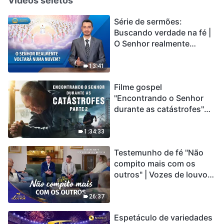
Vídeos seletos
Série de sermões:
Buscando verdade na fé |
O Senhor realmente
voltará numa nuvem?
13:41
Filme gospel
"Encontrando o Senhor
durante as catástrofes"
(Parte 2) A Terra está
entrando em um “Evento
1:34:33
de extinção em massa”. As
Testemunho de fé "Não
catástrofes ccontecem, a
compito mais com os
humanidade está
outros" | Vozes de louvor
entrando em contagem
2026
regressiva, você
encontrou uma maneira
26:37
de sobreviver?
Espetáculo de variedades