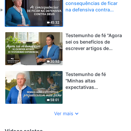
consequências de ficar
na defensiva contra
Deus"
45:32
Testemunho de fé "Agora
sei os benefícios de
escrever artigos de
testemunho experiencial"
30:52
Testemunho de fé
"Minhas altas
expectativas
prejudicaram meu filho"
58:01
Ver mais