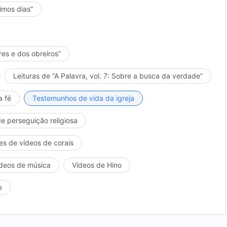
timos dias”
res e dos obreiros”
Leituras de “A Palavra, vol. 7: Sobre a busca da verdade”
a fé
Testemunhos de vida da igreja
de perseguição religiosa
es de vídeos de corais
deos de música
Vídeos de Hino
e