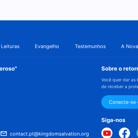
Leituras
Evangelho
Testemunhos
A Nova
deroso"
Sobre o reto
Você quer dar as 
de receber a prot
Conecte-se
Siga-nos
contact.pt@kingdomsalvation.org