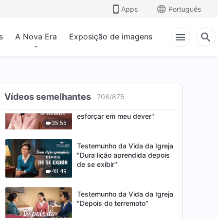
Testemunho da Vida da Igreja
Apps
Português
"Como resolvi minha astúcia e
enganação"
40:35
s
A Nova Era
Exposição de imagens
Testemunho da Vida da Igreja
"Ver meus pais como
realmente são"
47:57
Vídeos semelhantes
708
/
875
Testemunho da Vida da Igreja
"O resultado de não me
esforçar em meu dever"
35:55
Testemunho da Vida da Igreja
"Dura lição aprendida depois
de se exibir"
48:49
Testemunho da Vida da Igreja
"Depois do terremoto"