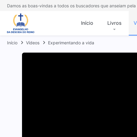
Damos as boas-vindas a todos os buscadores que anseiam pela 
Início
Livros
V
Início
Vídeos
Experimentando a vida