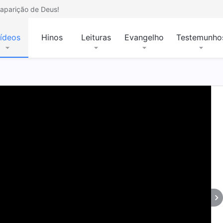
aparição de Deus!
ídeos
Hinos
Leituras
Evangelho
Testemunho