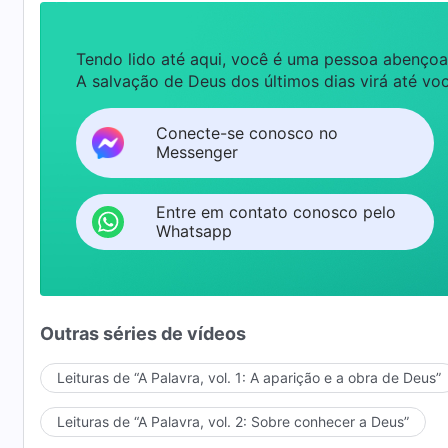
Tendo lido até aqui, você é uma pessoa abençoa
A salvação de Deus dos últimos dias virá até voc
Conecte-se conosco no
Messenger
Entre em contato conosco pelo
Whatsapp
Outras séries de vídeos
Leituras de “A Palavra, vol. 1: A aparição e a obra de Deus”
Leituras de “A Palavra, vol. 2: Sobre conhecer a Deus”