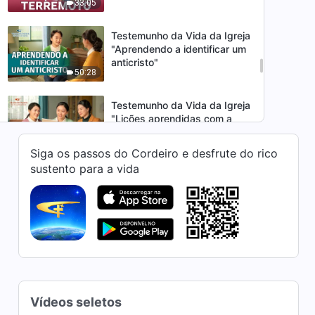
33:05
Testemunho da Vida da Igreja
"Aprendendo a identificar um
anticristo"
50:28
Testemunho da Vida da Igreja
"Lições aprendidas com a
subdivisão de igrejas"
36:14
Siga os passos do Cordeiro e desfrute do rico
sustento para a vida
Testemunho da Vida da Igreja
"Transformada pelo meu
dever"
42:17
Testemunho da Vida da Igreja
"Quem gosta de agradar às
pessoas pode ganhar o
41:08
louvor de Deus?"
Vídeos seletos
Testemunho da Vida da Igreja