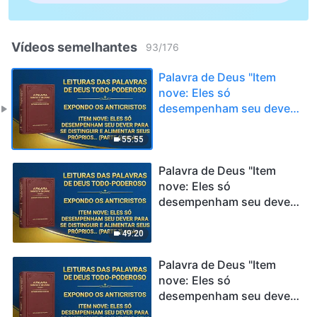
Vídeos semelhantes
93
/
176
Palavra de Deus "Item
nove: Eles só
desempenham seu dever
para se distinguir e
alimentar seus próprios
55:55
interesses e ambições;
eles nunca levam em
Palavra de Deus "Item
consideração os
nove: Eles só
interesses da casa de
desempenham seu dever
Deus e eles até traem
para se distinguir e
esses interesses,
alimentar seus próprios
49:20
trocando-os por glória
interesses e ambições;
pessoal (parte 6)" (Seção
eles nunca levam em
Palavra de Deus "Item
3)
consideração os
nove: Eles só
interesses da casa de
desempenham seu dever
Deus e eles até traem
para se distinguir e