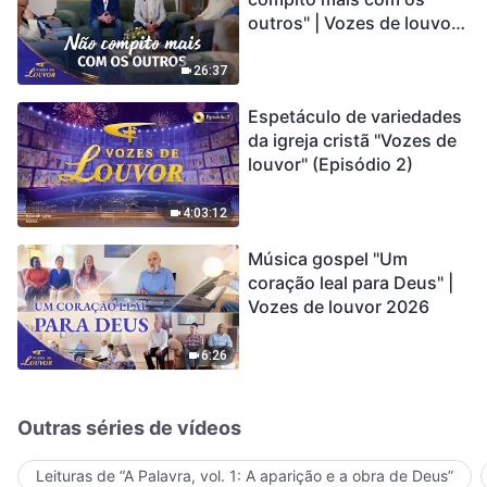
outros" | Vozes de louvor
entrando em contagem
2026
regressiva, você
encontrou uma maneira
26:37
de sobreviver?
Espetáculo de variedades
da igreja cristã "Vozes de
louvor" (Episódio 2)
4:03:12
Música gospel "Um
coração leal para Deus" |
Vozes de louvor 2026
6:26
Outras séries de vídeos
Leituras de “A Palavra, vol. 1: A aparição e a obra de Deus”