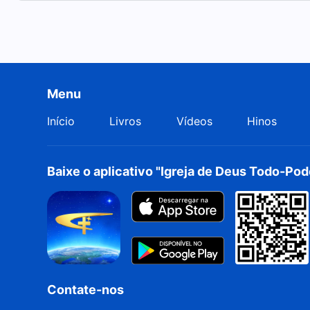
Menu
Início
Livros
Vídeos
Hinos
Baixe o aplicativo "Igreja de Deus Todo-Po
Contate-nos