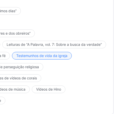
timos dias”
res e dos obreiros”
Leituras de “A Palavra, vol. 7: Sobre a busca da verdade”
a fé
Testemunhos de vida da igreja
de perseguição religiosa
es de vídeos de corais
deos de música
Vídeos de Hino
e