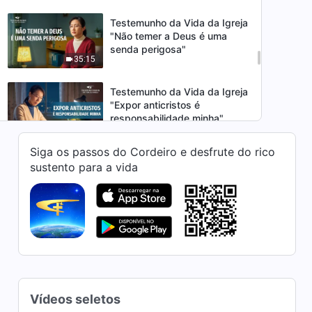
Testemunho da Vida da Igreja
"Não temer a Deus é uma
senda perigosa"
35:15
Testemunho da Vida da Igreja
"Expor anticristos é
responsabilidade minha"
39:21
Siga os passos do Cordeiro e desfrute do rico
Testemunho da Vida da Igreja
sustento para a vida
"Vendo que eu estava farto
da verdade"
41:01
Testemunho da Vida da Igreja
"Reflexões após a escolha do
líder errado"
39:13
Vídeos seletos
Testemunho da Vida da Igreja