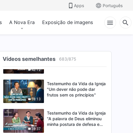
"Uma atitude adequada para
Apps
Português
o dever que se tem"
33:59
s
A Nova Era
Exposição de imagens
Testemunho da Vida da Igreja
"A cooperação harmoniosa é
essencial num dever"
30:30
Testemunho da Vida da Igreja
Vídeos semelhantes
683
/
875
"Afetos devem seguir os
princípios"
42:12
Testemunho da Vida da Igreja
"Um dever não pode dar
frutos sem os princípios"
38:13
Testemunho da Vida da Igreja
"A palavra de Deus eliminou
minha postura de defesa e
38:37
meus equívocos"