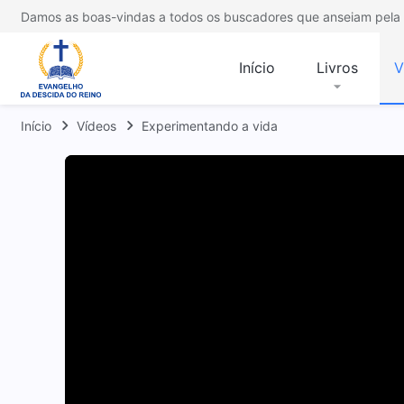
Damos as boas-vindas a todos os buscadores que anseiam pela 
Início
Livros
V
Início
Vídeos
Experimentando a vida