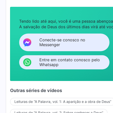
Tendo lido até aqui, você é uma pessoa abençoa
A salvação de Deus dos últimos dias virá até voc
Conecte-se conosco no
Messenger
Entre em contato conosco pelo
Whatsapp
Outras séries de vídeos
Leituras de “A Palavra, vol. 1: A aparição e a obra de Deus”
Leituras de “A Palavra, vol. 2: Sobre conhecer a Deus”