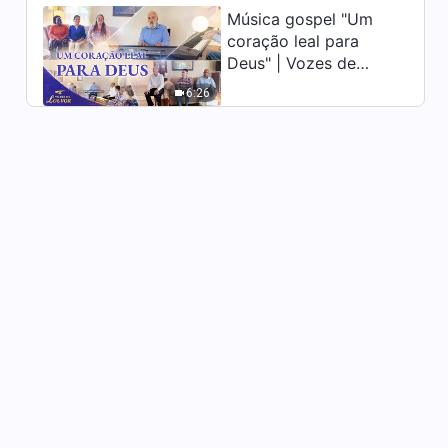
Música gospel "Um
Testemunho da Vida da Igreja
coração leal para
"Você deve tornar-se honesto
Deus" | Vozes de
para ser salvo"
louvor 2026
36:29
6:26
Testemunho da Vida da Igreja
"Não tenho mais medo de
responsabilidade"
43:37
Testemunho da Vida da Igreja
"A comunhão deve ser
sincera"
41:56
Testemunho da Vida da Igreja
"A verdade por trás do
descuido"
57:24
Testemunho da Vida da Igreja
"Encontrei o meu lugar"