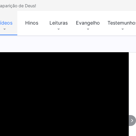
aparição de Deus!
ídeos
Hinos
Leituras
Evangelho
Testemunho