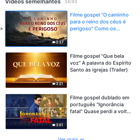
Vídeos semelhantes
34
/
43
Filme gospel "O caminho
para o reino dos céus é
perigoso" Como os
vencedores profetizados
no Apocalipse
2:37
aparecerão? (Trailer)
Filme gospel "Que bela
voz" A palavra do Espírito
Santo às igrejas (Trailer)
3:21
Filme gospel dublado em
português "Ignorância
fatal" Quase perdi a volta
de Jesus Cristo (Trailer)
3:01
Ver mais