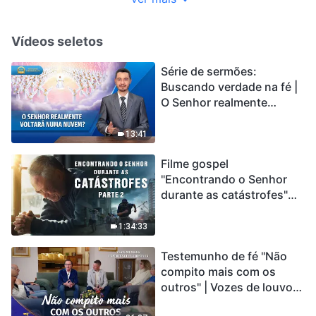
Vídeos seletos
Série de sermões:
Buscando verdade na fé |
O Senhor realmente
voltará numa nuvem?
13:41
Filme gospel
"Encontrando o Senhor
durante as catástrofes"
(Parte 2) A Terra está
entrando em um “Evento
1:34:33
de extinção em massa”. As
Testemunho de fé "Não
catástrofes ccontecem, a
compito mais com os
humanidade está
outros" | Vozes de louvor
entrando em contagem
2026
regressiva, você