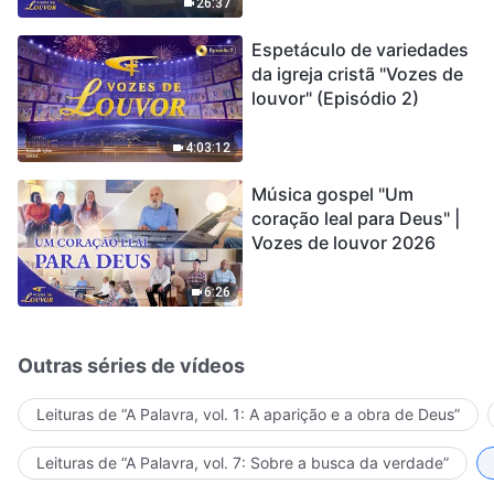
encontrou uma maneira
26:37
de sobreviver?
Espetáculo de variedades
da igreja cristã "Vozes de
louvor" (Episódio 2)
4:03:12
Música gospel "Um
coração leal para Deus" |
Vozes de louvor 2026
6:26
Outras séries de vídeos
Leituras de “A Palavra, vol. 1: A aparição e a obra de Deus”
Leituras de “A Palavra, vol. 7: Sobre a busca da verdade”