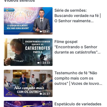
Vídeos seletos
Série de sermões:
Buscando verdade na fé |
O Senhor realmente
voltará numa nuvem?
13:41
Filme gospel
"Encontrando o Senhor
durante as catástrofes"
(Parte 2) A Terra está
entrando em um “Evento
1:34:33
de extinção em massa”. As
Testemunho de fé "Não
catástrofes ccontecem, a
compito mais com os
humanidade está
outros" | Vozes de louvor
entrando em contagem
2026
regressiva, você
encontrou uma maneira
26:37
de sobreviver?
Espetáculo de variedades