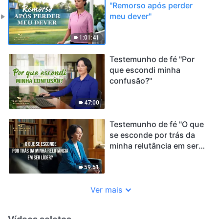
"Remorso após perder
meu dever"
1:01:41
Testemunho de fé "Por
que escondi minha
confusão?"
47:00
Testemunho de fé "O que
se esconde por trás da
minha relutância em ser
líder?"
59:51
Ver mais