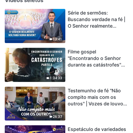
Vídeos seletos
Série de sermões:
Buscando verdade na fé |
O Senhor realmente
voltará numa nuvem?
13:41
Filme gospel
"Encontrando o Senhor
durante as catástrofes"
(Parte 2) A Terra está
entrando em um “Evento
1:34:33
de extinção em massa”. As
Testemunho de fé "Não
catástrofes ccontecem, a
compito mais com os
humanidade está
outros" | Vozes de louvor
entrando em contagem
2026
regressiva, você
encontrou uma maneira
26:37
de sobreviver?
Espetáculo de variedades