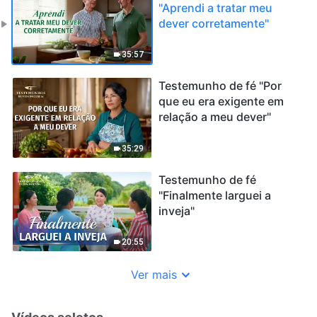
"Aprendi a tratar meu
dever corretamente"
35:57
Testemunho de fé "Por
que eu era exigente em
relação a meu dever"
35:29
Testemunho de fé
"Finalmente larguei a
inveja"
20:55
Ver mais