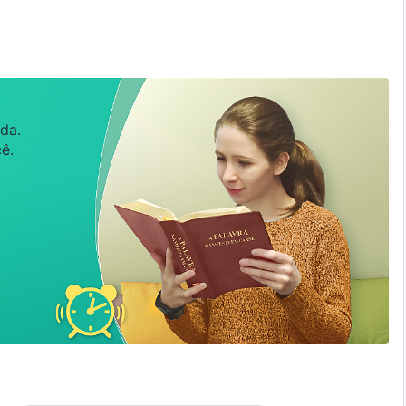
da.
ê.