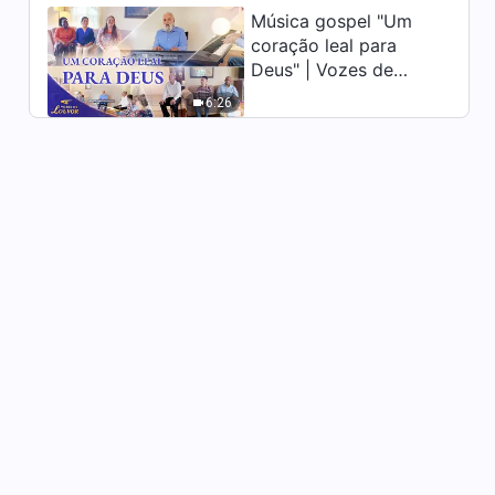
nos deveres"
Música gospel "Um
40:00
coração leal para
Deus" | Vozes de
Testemunho de fé "A
perseguição e as tribulações
louvor 2026
6:26
me revelaram"
32:19
Testemunho de fé "Reflexão e
compreensão de meu
egoísmo"
48:53
Testemunho de fé "Reflexões
após o isolamento"
1:04:55
Testemunho de fé "Depois
que minha filha contraiu
leucemia"
46:38