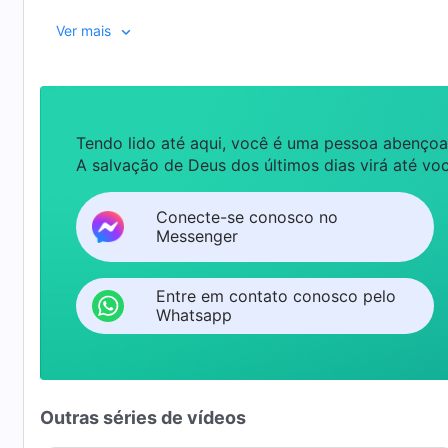
Ver mais
Tendo lido até aqui, você é uma pessoa abençoa
A salvação de Deus dos últimos dias virá até voc
Conecte-se conosco no
Messenger
Entre em contato conosco pelo
Whatsapp
Outras séries de vídeos