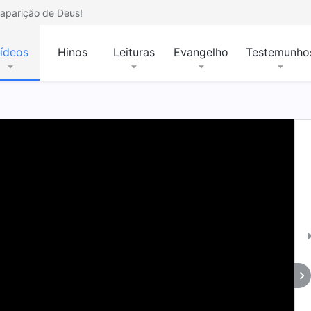
aparição de Deus!
ídeos
Hinos
Leituras
Evangelho
Testemunho