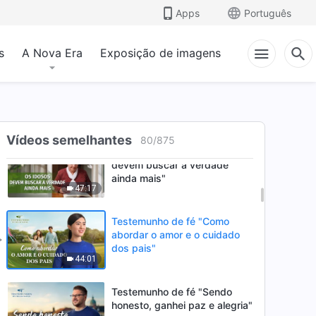
Testemunho de fé "O que
Apps
Português
ganhei com a reatribuição do
meu dever"
42:40
s
A Nova Era
Exposição de imagens
Testemunho de fé "Agora
consigo enfrentar a morte
com serenidade"
47:10
Vídeos semelhantes
80
/
875
Testemunho de fé "Os idosos
devem buscar a verdade
ainda mais"
47:17
Testemunho de fé "Como
abordar o amor e o cuidado
dos pais"
44:01
Testemunho de fé "Sendo
honesto, ganhei paz e alegria"