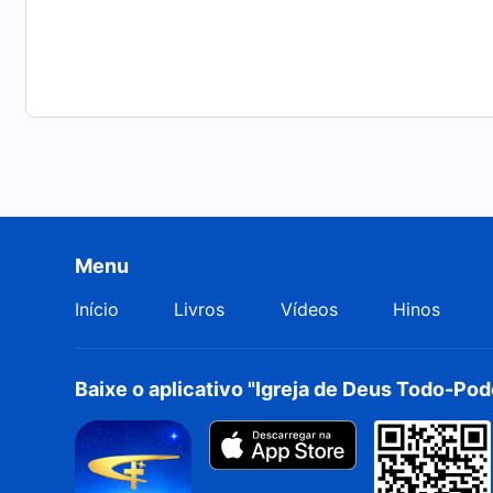
Menu
Início
Livros
Vídeos
Hinos
Baixe o aplicativo "Igreja de Deus Todo-Po