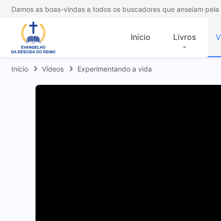
Damos as boas-vindas a todos os buscadores que anseiam pela 
Início
Livros
V
Início
Vídeos
Experimentando a vida