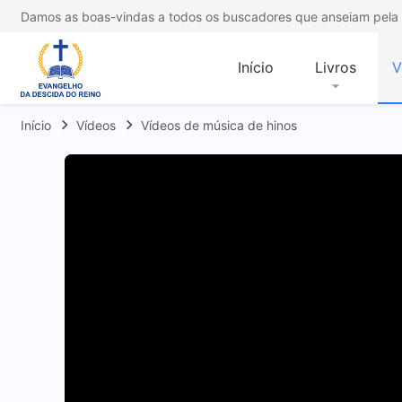
Damos as boas-vindas a todos os buscadores que anseiam pela 
Início
Livros
V
Início
Vídeos
Vídeos de música de hinos