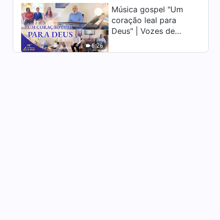
Música gospel "Um
coração leal para
Música gospel "Deus espera
Deus" | Vozes de
que o homem seja sincero
para com Suas palavras"
louvor 2026
6:26
5:50
Música gospel "Se entrar na
senda de buscar a verdade,
você terá esperança de ser
6:11
salvo"
Música gospel "Como
conhecer a aparição e a obra
de Cristo dos últimos dias"
5:59
Música gospel "Deus gosta
daqueles que são
absolutamente honestos com
5:11
Ele"
Música gospel "Deus espera