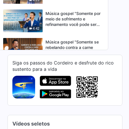
Música gospel "Somente por
meio de sofrimento e
refinamento você pode ser
4:42
aperfeiçoado por Deus"
Música gospel "Somente se
rebelando contra a carne
você pode ver a amabilidade
4:46
de Deus"
Siga os passos do Cordeiro e desfrute do rico
sustento para a vida
Música gospel "Vocês estão
protegidos porque são
castigados e julgados"
4:50
Música gospel "Que valor há
em valorizar o status?"
4:41
Vídeos seletos
Música gospel "O que vocês