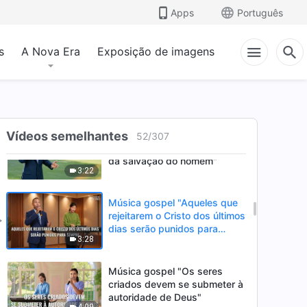
palavras de Deus são a
Apps
Português
verdade"
3:38
s
A Nova Era
Exposição de imagens
Música gospel "A essência de
Satanás é selvagem e
perversa"
5:06
Música gospel "O castigo e
Vídeos semelhantes
52
/
307
julgamento de Deus são a luz
da salvação do homem"
3:22
Música gospel "Aqueles que
rejeitarem o Cristo dos últimos
dias serão punidos para
3:28
sempre"
Música gospel "Os seres
criados devem se submeter à
autoridade de Deus"
4:09