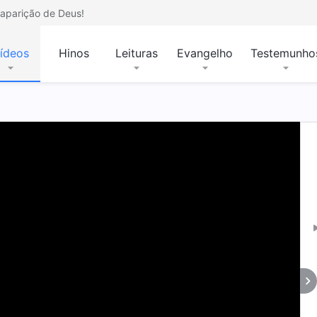
aparição de Deus!
ídeos
Hinos
Leituras
Evangelho
Testemunho