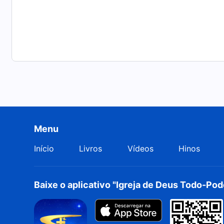
Menu
Início
Livros
Vídeos
Hinos
Baixe o aplicativo "Igreja de Deus Todo-Po