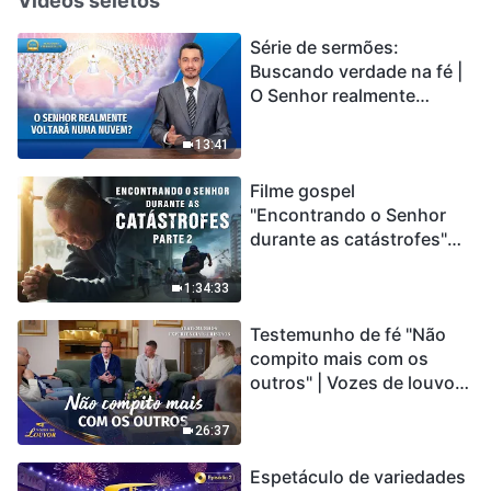
Vídeos seletos
Série de sermões:
Buscando verdade na fé |
O Senhor realmente
voltará numa nuvem?
13:41
Filme gospel
"Encontrando o Senhor
durante as catástrofes"
(Parte 2) A Terra está
entrando em um “Evento
1:34:33
de extinção em massa”. As
Testemunho de fé "Não
catástrofes ccontecem, a
compito mais com os
humanidade está
outros" | Vozes de louvor
entrando em contagem
2026
regressiva, você
encontrou uma maneira
26:37
de sobreviver?
Espetáculo de variedades