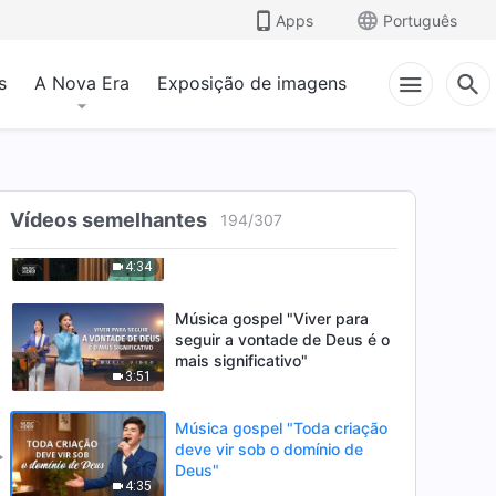
aqueles que O ouvem e se
Apps
Português
submetem a Ele"
3:02
s
A Nova Era
Exposição de imagens
Música gospel "A
genuinidade e a amabilidade
de Deus"
5:49
Música gospel "A raiz da
Vídeos semelhantes
194
/
307
resistência dos fariseus a
Jesus"
4:34
Música gospel "Viver para
seguir a vontade de Deus é o
mais significativo"
3:51
Música gospel "Toda criação
deve vir sob o domínio de
Deus"
4:35