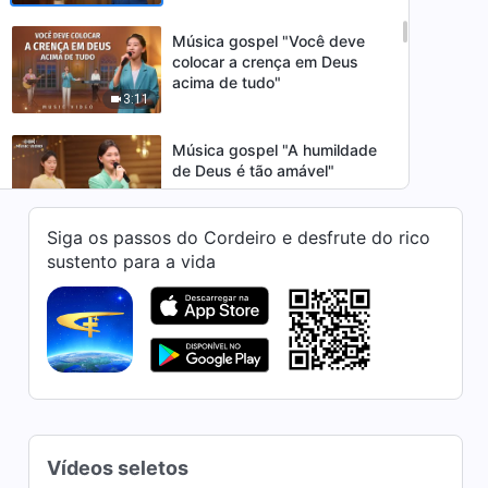
Música gospel "Você deve
colocar a crença em Deus
acima de tudo"
3:11
Música gospel "A humildade
de Deus é tão amável"
5:42
Siga os passos do Cordeiro e desfrute do rico
Música gospel "O status e a
sustento para a vida
identidade do Próprio Deus"
4:50
Música gospel "Quando o
reino tiver sido realizado na
terra"
3:47
Vídeos seletos
Música gospel "Como ser