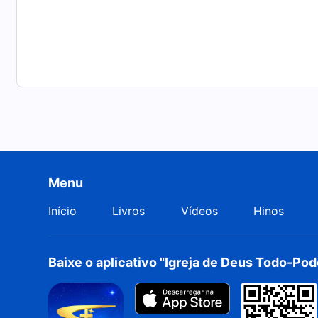
Menu
Início
Livros
Vídeos
Hinos
Baixe o aplicativo "Igreja de Deus Todo-Po