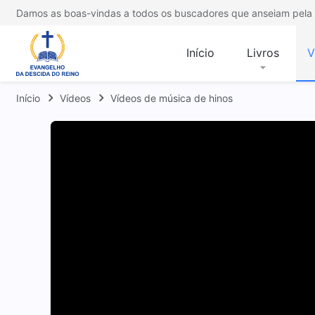
Damos as boas-vindas a todos os buscadores que anseiam pela 
Início
Livros
V
Início
Vídeos
Vídeos de música de hinos