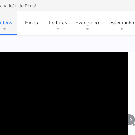
aparição de Deus!
ídeos
Hinos
Leituras
Evangelho
Testemunho