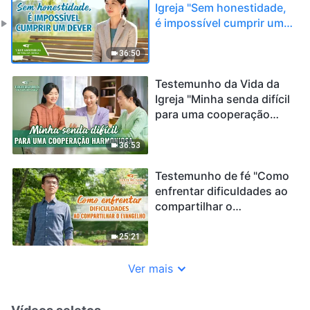
Igreja "Sem honestidade,
é impossível cumprir um
dever"
36:50
Testemunho da Vida da
Igreja "Minha senda difícil
para uma cooperação
harmoniosa"
36:53
Testemunho de fé "Como
enfrentar dificuldades ao
compartilhar o
evangelho"
25:21
Ver mais