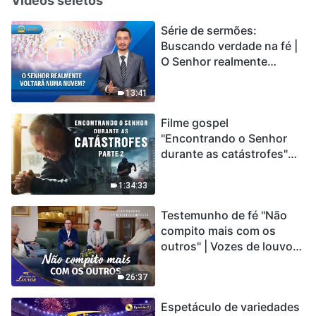
Vídeos seletos
Série de sermões:
Buscando verdade na fé |
O Senhor realmente
voltará numa nuvem?
13:41
Filme gospel
"Encontrando o Senhor
durante as catástrofes"
(Parte 2) A Terra está
entrando em um “Evento
1:34:33
de extinção em massa”. As
Testemunho de fé "Não
catástrofes ccontecem, a
compito mais com os
humanidade está
outros" | Vozes de louvor
entrando em contagem
2026
regressiva, você
encontrou uma maneira
26:37
de sobreviver?
Espetáculo de variedades