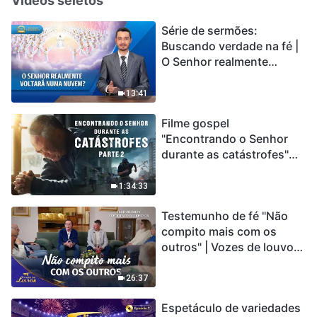
Vídeos seletos
Série de sermões:
Buscando verdade na fé |
O Senhor realmente
voltará numa nuvem?
13:41
Filme gospel
"Encontrando o Senhor
durante as catástrofes"
(Parte 2) A Terra está
entrando em um “Evento
1:34:33
de extinção em massa”. As
Testemunho de fé "Não
catástrofes ccontecem, a
compito mais com os
humanidade está
outros" | Vozes de louvor
entrando em contagem
2026
regressiva, você
encontrou uma maneira
26:37
de sobreviver?
Espetáculo de variedades