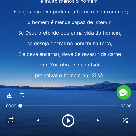
e muito menos o homem.
Os anjos não têm poder e o homem é corrompido;
o homem é menos capaz de intervir.
Se Deus pretende operar na vida do homem,
se deseja operar no homem na terra,
Ele deve encarnar, deve Se revestir da carne
com Sua obra e identidade
pra salvar o homem por Si só.
Deus encarnou duas vezes
para salvar a humanidade,
00:00
00:00
para derrotar Satanás.
Quer em espírito ou em Deus encarnado,
apenas Deus pode lutar contra Satanás.