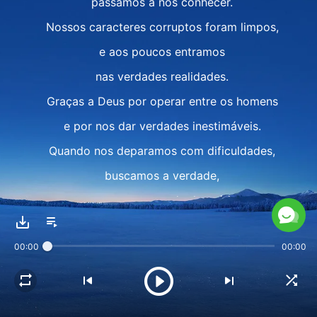
passamos a nos conhecer.
Nossos caracteres corruptos foram limpos,
e aos poucos entramos
nas verdades realidades.
Graças a Deus por operar entre os homens
e por nos dar verdades inestimáveis.
Quando nos deparamos com dificuldades,
buscamos a verdade,
e temos uma senda de prática
em todas as coisas.
00:00
00:00
Entender a verdade torna
o coração claro como um espelho,
permite discernir o verdadeiro do falso