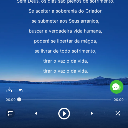
Sem Deus, os dias são plenos de sofrimento.
Se aceitar a soberania do Criador,
se submeter aos Seus arranjos,
buscar a verdadeira vida humana,
poderá se libertar da mágoa,
se livrar de todo sofrimento,
tirar o vazio da vida,
tirar o vazio da vida.
II
Quando alguém está sem Deus e não pode vê-Lo,
00:00
00:00
não pode ver Sua soberania,
os dias são de miséria,
sem sentido e sem valor.