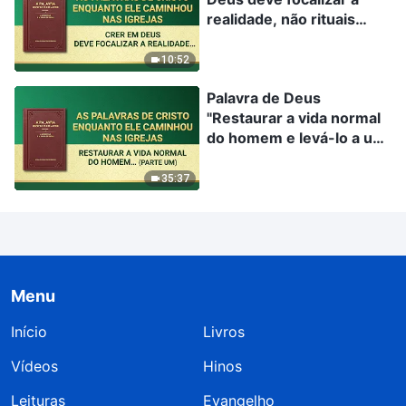
realidade, não rituais
religiosos"
10:52
Palavra de Deus
"Restaurar a vida normal
do homem e levá-lo a um
destino maravilhoso"
(Parte um)
35:37
Menu
Início
Livros
Vídeos
Hinos
Leituras
Evangelho