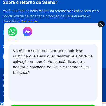
Sobre o retorno do Senhor
Você quer dar as boas-vindas ao retorno do Senhor para ter a
oportunidade de receber a proteção de Deus durante os
desastres?
Saiba mais
Conecte-se conosco no Messenger
Siga-nos
Você tem sorte de estar aqui, pois isso
significa que Deus quer realizar Sua obra de
salvação em você. Você está disposto a
aceitar a salvação de Deus e receber Suas
bênçãos?
Declaração Solene
Termos de Uso
Política de Privacidade
Créditos
Política de Cookies
Copyright © 2026
Igreja de Deus Todo-Poderoso.
Todos os direitos reservados.