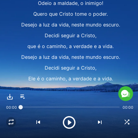
Odeio a maldade, o inimigo!
Quero que Cristo tome o poder.
Desejo a luz da vida, neste mundo escuro.
Decidi seguir a Cristo,
que é o caminho, a verdade e a vida.
Desejo a luz da vida, neste mundo escuro.
Decidi seguir a Cristo,
Ele é o caminho, a verdade e a vida.
II
Nuvens negras se aproximam,
00:00
00:00
terror em todo lugar.
Uma tribulação surgiu, da morte eu escapei.
Confortado nas palavras de Deus, (me deram