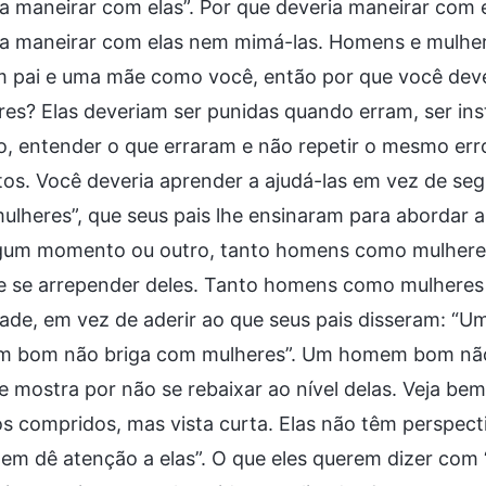
a maneirar com elas”. Por que deveria maneirar com e
a maneirar com elas nem mimá-las. Homens e mulhere
m pai e uma mãe como você, então por que você deve
es? Elas deveriam ser punidas quando erram, ser instr
, entender o que erraram e não repetir o mesmo err
os. Você deveria aprender a ajudá-las em vez de se
lheres”, que seus pais lhe ensinaram para abordar 
gum momento ou outro, tanto homens como mulheres
e se arrepender deles. Tanto homens como mulheres d
ade, em vez de aderir ao que seus pais disseram: “
 bom não briga com mulheres”. Um homem bom não 
 mostra por não se rebaixar ao nível delas. Veja be
s compridos, mas vista curta. Elas não têm perspectiv
nem dê atenção a elas”. O que eles querem dizer com