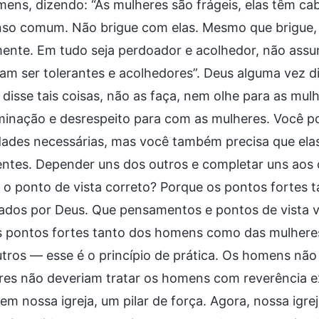
ens, dizendo: “As mulheres são frágeis, elas têm ca
so comum. Não brigue com elas. Mesmo que brigue, v
mente. Em tudo seja perdoador e acolhedor, não ass
am ser tolerantes e acolhedores”. Deus alguma vez d
disse tais coisas, não as faça, nem olhe para as mulh
iminação e desrespeito para com as mulheres. Você 
idades necessárias, mas você também precisa que el
entes. Depender uns dos outros e completar uns aos o
é o ponto de vista correto? Porque os pontos fortes
ados por Deus. Que pensamentos e pontos de vista vo
s pontos fortes tanto dos homens como das mulhere
tros — esse é o princípio de prática. Os homens não 
res não deveriam tratar os homens com reverência e
em nossa igreja, um pilar de força. Agora, nossa ig