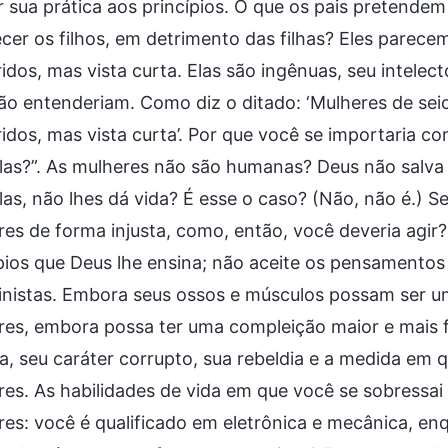
r sua prática aos princípios. O que os pais pretende
cer os filhos, em detrimento das filhas? Eles parece
dos, mas vista curta. Elas são ingênuas, seu intelect
ão entenderiam. Como diz o ditado: ‘Mulheres de sei
dos, mas vista curta’. Por que você se importaria c
las?”. As mulheres não são humanas? Deus não salva 
as, não lhes dá vida? É esse o caso? (Não, não é.) Se
es de forma injusta, como, então, você deveria agir
pios que Deus lhe ensina; não aceite os pensamentos 
inistas. Embora seus ossos e músculos possam ser u
es, embora possa ter uma compleição maior e mais f
, seu caráter corrupto, sua rebeldia e a medida em 
es. As habilidades de vida em que você se sobressai
es: você é qualificado em eletrônica e mecânica, e