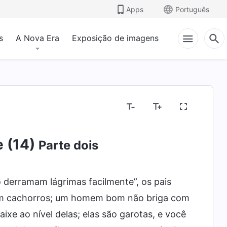
Apps
Português
s
A Nova Era
Exposição de imagens
e (14)
Parte dois
derramam lágrimas facilmente”, os pais
om cachorros; um homem bom não briga com
ixe ao nível delas; elas são garotas, e você