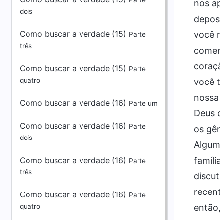
Parte
nos ap
dois
deposi
Como buscar a verdade (15)
você 
Parte
três
comen
coraçã
Como buscar a verdade (15)
Parte
quatro
você 
nossa 
Como buscar a verdade (16)
Parte um
Deus d
Como buscar a verdade (16)
Parte
os gê
dois
Alguma
Como buscar a verdade (16)
famíli
Parte
três
discut
recent
Como buscar a verdade (16)
Parte
quatro
então