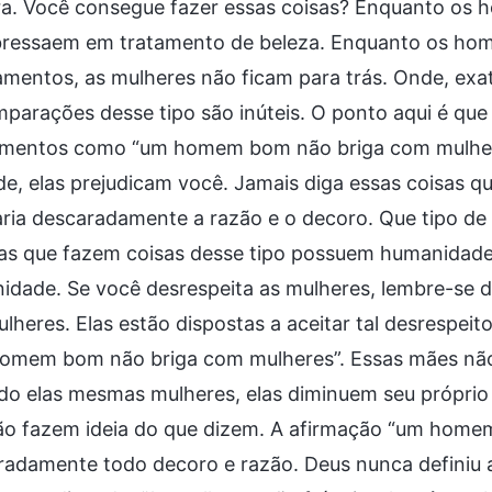
ra. Você consegue fazer essas coisas? Enquanto os h
bressaem em tratamento de beleza. Enquanto os hom
mentos, as mulheres não ficam para trás. Onde, exa
parações desse tipo são inúteis. O ponto aqui é que
mentos como “um homem bom não briga com mulheres”
e, elas prejudicam você. Jamais diga essas coisas q
ria descaradamente a razão e o decoro. Que tipo de
as que fazem coisas desse tipo possuem humanidade
dade. Se você desrespeita as mulheres, lembre-se d
lheres. Elas estão dispostas a aceitar tal desrespeit
omem bom não briga com mulheres”. Essas mães não s
do elas mesmas mulheres, elas diminuem seu próprio
ão fazem ideia do que dizem. A afirmação “um home
radamente todo decoro e razão. Deus nunca definiu