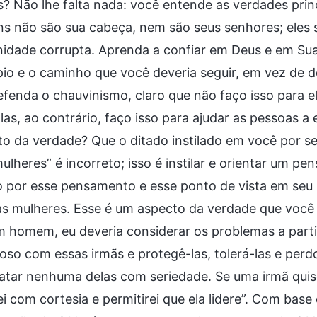
? Não lhe falta nada: você entende as verdades princ
s não são sua cabeça, nem são seus senhores; eles
idade corrupta. Aprenda a confiar em Deus e em Suas
pio e o caminho que você deveria seguir, em vez de
fenda o chauvinismo, claro que não faço isso para e
las, ao contrário, faço isso para ajudar as pessoas 
to da verdade? Que o ditado instilado em você por 
lheres” é incorreto; isso é instilar e orientar um p
o por esse pensamento e esse ponto de vista em s
as mulheres. Esse é um aspecto da verdade que você
m homem, eu deveria considerar os problemas a parti
oso com essas irmãs e protegê-las, tolerá-las e perd
atar nenhuma delas com seriedade. Se uma irmã quiser 
ei com cortesia e permitirei que ela lidere”. Com b