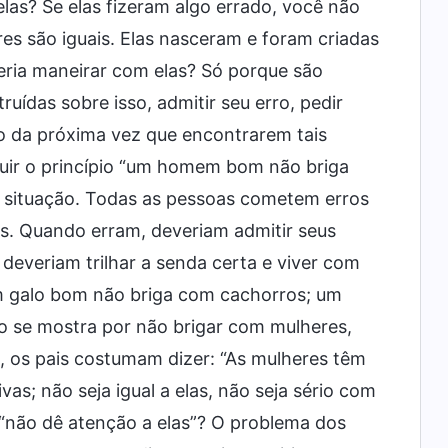
las? Se elas fizeram algo errado, você não
s são iguais. Elas nasceram e foram criadas
ria maneirar com elas? Só porque são
uídas sobre isso, admitir seu erro, pedir
o da próxima vez que encontrarem tais
guir o princípio “um homem bom não briga
a situação. Todas as pessoas cometem erros
. Quando erram, deveriam admitir seus
everiam trilhar a senda certa e viver com
Um galo bom não briga com cachorros; um
se mostra por não brigar com mulheres,
m, os pais costumam dizer: “As mulheres têm
as; não seja igual a elas, não seja sério com
 “não dê atenção a elas”? O problema dos