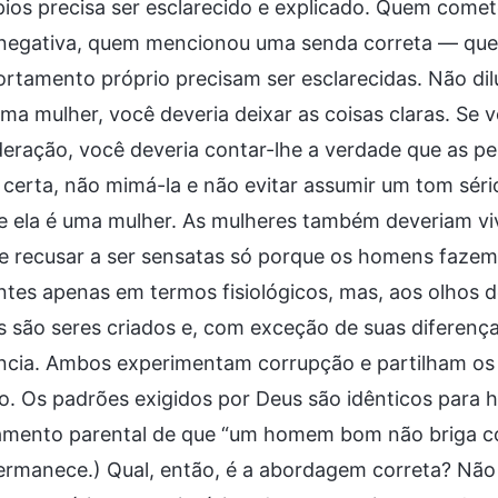
pios precisa ser esclarecido e explicado. Quem comete
 negativa, quem mencionou uma senda correta — ques
tamento próprio precisam ser esclarecidas. Não dilu
ma mulher, você deveria deixar as coisas claras. Se 
eração, você deveria contar-lhe a verdade que as pes
certa, não mimá-la e não evitar assumir um tom séri
e ela é uma mulher. As mulheres também deveriam vi
e recusar a ser sensatas só porque os homens fazem
ntes apenas em termos fisiológicos, mas, aos olhos de
são seres criados e, com exceção de suas diferença
encia. Ambos experimentam corrupção e partilham o
o. Os padrões exigidos por Deus são idênticos para 
amento parental de que “um homem bom não briga c
rmanece.) Qual, então, é a abordagem correta? Não 