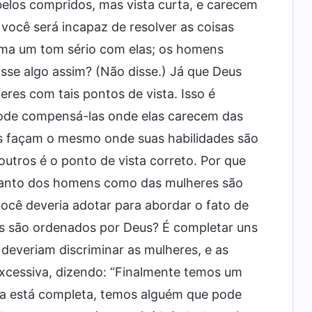
belos compridos, mas vista curta, e carecem
ocê será incapaz de resolver as coisas
uma um tom sério com elas; os homens
isse algo assim? (Não disse.) Já que Deus
eres com tais pontos de vista. Isso é
pode compensá-las onde elas carecem das
as façam o mesmo onde suas habilidades são
utros é o ponto de vista correto. Por que
 tanto dos homens como das mulheres são
cê deveria adotar para abordar o fato de
s são ordenados por Deus? É completar uns
deveriam discriminar as mulheres, e as
xcessiva, dizendo: “Finalmente temos um
reja está completa, temos alguém que pode