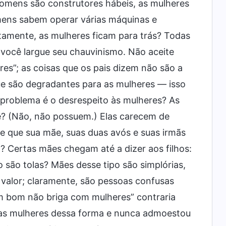
omens são construtores hábeis, as mulheres
ens sabem operar várias máquinas e
tamente, as mulheres ficam para trás? Todas
 você largue seu chauvinismo. Não aceite
; as coisas que os pais dizem não são a
ue são degradantes para as mulheres — isso
 problema é o desrespeito às mulheres? As
? (Não, não possuem.) Elas carecem de
e que sua mãe, suas duas avós e suas irmãs
o? Certas mães chegam até a dizer aos filhos:
ão tolas? Mães desse tipo são simplórias,
 valor; claramente, são pessoas confusas
m bom não briga com mulheres” contraria
 as mulheres dessa forma e nunca admoestou