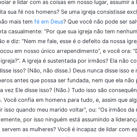
oiar e lidar com as coisas em nosso lugar, assumir a 
ta sua fé nos homens? Se uma igreja consistisse excl
não mais tem
fé em Deus
? Que você não pode ser sa
ta casualmente: “Por que sua igreja não tem nenhum
o e diz: “Nem me fale, esse é o defeito da nossa igr
tocou em nosso único arrependimento”, e você ora: 
igreja?”. A igreja é sustentada por irmãos? Ela não 
isse isso? (Não, não disse.) Deus nunca disse isso e
neros antes que possa ser fundada, nem que ela não
 vez Ele disse isso? (Não.) Tudo isso são consequê
a. Você confia em homens para tudo, e, assim que alg
ir isso quando meu marido voltar”, ou: “Os irmãos da
emente, por isso ninguém está assumindo a liderança
, servem as mulheres? Você é incapaz de lidar com 