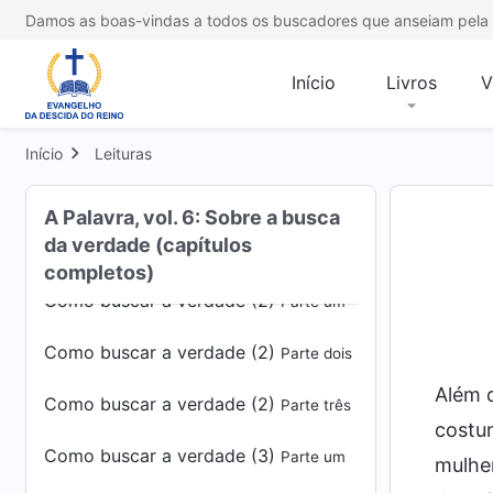
verdade
(Parte dois)
Damos as boas-vindas a todos os buscadores que anseiam pela 
Por que o homem deve buscar a
Início
Livros
V
verdade
(Parte três)
Como buscar a verdade (1)
Parte um
Início
Leituras
Como buscar a verdade (1)
Parte dois
A Palavra, vol. 6: Sobre a busca
da verdade (capítulos
Como buscar a verdade (1)
Parte três
completos)
Como buscar a verdade (2)
Parte um
Como buscar a verdade (2)
Parte dois
Além 
Como buscar a verdade (2)
Parte três
costu
Como buscar a verdade (3)
Parte um
mulher