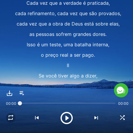
Cada vez que a verdade é praticada,
cada refinamento, cada vez que são provados,
cada vez que a obra de Deus está sobre elas,
as pessoas sofrem grandes dores.
Isso é um teste, uma batalha interna,
o preço real a ser pago.
II
Se você tiver algo a dizer,
mas não se sente muito bem por dentro,
se isso não ajuda seus irmãos e irmãs,
00:00
00:00
se eles podem se ferir, não diga nada,
prefira sofrer e lutar internamente,
pois essas palavras não cumprem o desejo de