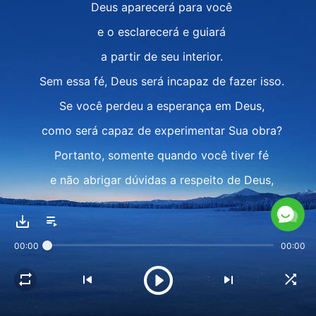
Deus aparecerá para você
e o esclarecerá e guiará
a partir de seu interior.
Sem essa fé, Deus será incapaz de fazer isso.
Se você perdeu a esperança em Deus,
como será capaz de experimentar Sua obra?
Portanto, somente quando você tiver fé
e não abrigar dúvidas a respeito de Deus,
somente quando você tiver verdadeira fé Nele,
não importa o que Ele faça,
00:00
00:00
Deus o esclarecerá e iluminará
por meio de suas experiências,
e somente então você será capaz