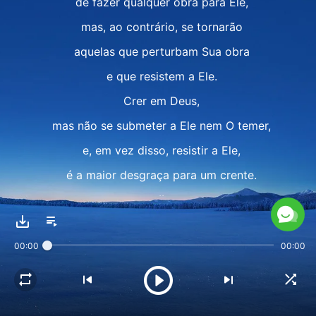
de fazer qualquer obra para Ele,
mas, ao contrário, se tornarão
aquelas que perturbam Sua obra
e que resistem a Ele.
Crer em Deus,
mas não se submeter a Ele nem O temer,
e, em vez disso, resistir a Ele,
é a maior desgraça para um crente.
II
Pessoas que genuinamente creem em Deus
00:00
00:00
sempre O têm em seu coração
e sempre levam dentro de si
um coração temente a Deus,