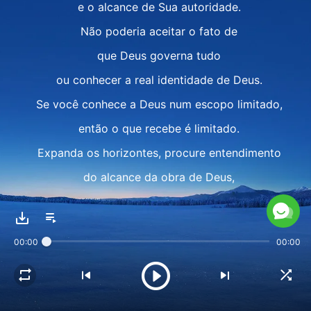
e o alcance de Sua autoridade.
Não poderia aceitar o fato de
que Deus governa tudo
ou conhecer a real identidade de Deus.
Se você conhece a Deus num escopo limitado,
então o que recebe é limitado.
Expanda os horizontes, procure entendimento
do alcance da obra de Deus,
Seu governo, Sua gestão
e tudo o que Ele governa.
00:00
00:00
Por essas coisas você deve
entender as ações de Deus,
se realmente deseja conhecer a Deus.