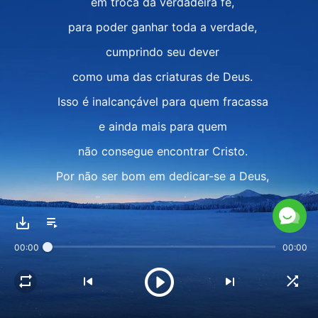
em troca da verdadeira fé,
para poder ganhar toda a verdade,
cumprindo seu dever
como uma das criaturas de Deus.
Isso é inalcançável para quem fracassa
e ainda mais para quem
não consegue encontrar Cristo.
Por não ser bom em dedicar-se a Deus,
por não querer cumprir o seu dever,
por trilhar sua senda, mesmo vendo a verdade,
00:00
00:00
por sempre buscar ao seguir a senda
dos que fracassaram,
por desafiar o Céu, o homem sempre fracassa