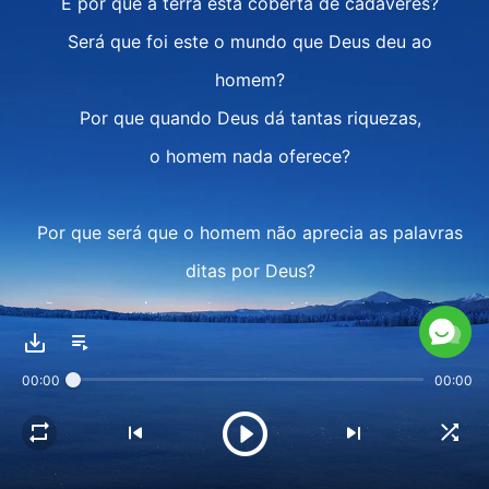
E por que a terra está coberta de cadáveres?
Será que foi este o mundo que Deus deu ao
homem?
Por que quando Deus dá tantas riquezas,
o homem nada oferece?
Por que será que o homem não aprecia as palavras
ditas por Deus?
Por que será que o homem rejeita as declarações
da boca de Deus?
00:00
00:00
Deus não condena; Ele só quer que se acalmem
e que façam uma autorreflexão.
II