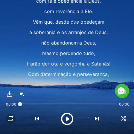
com fé e obediência a Deus,
com reverência a Ele.
Vêm que, desde que obedeçam
a soberania e os arranjos de Deus,
não abandonem a Deus,
mesmo perdendo tudo,
trarão derrota e vergonha a Satanás!
Com determinação e perseverança,
firmes em seu testemunho,
mesmo que percam as suas vida,
00:00
00:00
Satanás correrá intimidado.
O testemunho de Jó é
um aviso a futuras gerações: