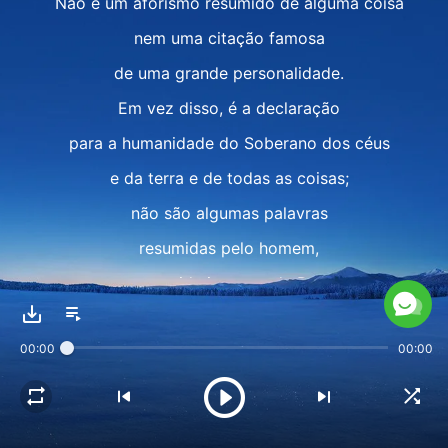
Não é um aforismo resumido de alguma coisa
nem uma citação famosa
de uma grande personalidade.
Em vez disso, é a declaração
para a humanidade do Soberano dos céus
e da terra e de todas as coisas;
não são algumas palavras
resumidas pelo homem,
mas a vida inerente de Deus.
E assim é chamado
00:00
00:00
“o mais alto de todos os aforismos da vida”.
II
A busca das pessoas