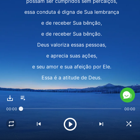
possam ser cumpridos sem percalços,
essa conduta é digna de Sua lembrança
e de receber Sua bênção,
e de receber Sua bênção.
Deus valoriza essas pessoas,
e aprecia suas ações,
e seu amor e sua afeição por Ele.
Essa é a atitude de Deus.
Para Deus, não importa se uma pessoa
00:00
00:00
é grande ou insignificante,
desde que O possa ouvir,
submeta-se a Suas instruções e comissão,