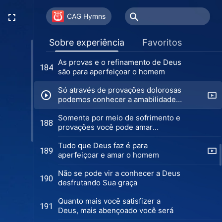
O que é fé verdadeira?
180
CAG Hymns
A fé vem somente por meio do
183
Sobre experiência
Favoritos
refinamento
As provas e o refinamento de Deus
184
são para aperfeiçoar o homem
Só através de provações dolorosas
podemos conhecer a amabilidade
de Deus
Somente por meio de sofrimento e
188
provações você pode amar
verdadeiramente a Deus
Tudo que Deus faz é para
189
aperfeiçoar e amar o homem
Não se pode vir a conhecer a Deus
190
desfrutando Sua graça
Quanto mais você satisfizer a
191
Deus, mais abençoado você será