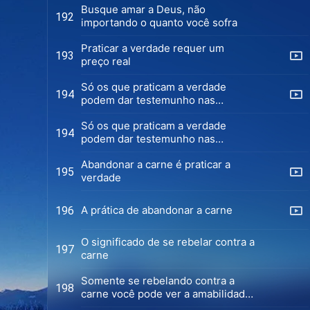
Busque amar a Deus, não
192
importando o quanto você sofra
Praticar a verdade requer um
193
preço real
Só os que praticam a verdade
194
podem dar testemunho nas
provações (Versão 1)
Só os que praticam a verdade
194
podem dar testemunho nas
provações (Versão 2)
Abandonar a carne é praticar a
195
verdade
A prática de abandonar a carne
196
O significado de se rebelar contra a
197
carne
Somente se rebelando contra a
198
carne você pode ver a amabilidade
de Deus