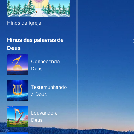
Hinos da igreja
Hinos das palavras de
Deus
Conhecendo
Deus
Testemunhando
a Deus
Louvando a
Deus