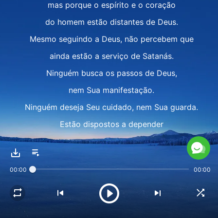
mas porque o espírito e o coração
do homem estão distantes de Deus.
Mesmo seguindo a Deus, não percebem que
ainda estão a serviço de Satanás.
Ninguém busca os passos de Deus,
nem Sua manifestação.
Ninguém deseja Seu cuidado, nem Sua guarda.
Estão dispostos a depender
do maligno e de sua corrosão
para se adaptarem a este mundo e seus credos.
00:00
00:00
O espírito e o coração do homem caem,
então, nas mãos de Satanás,
tornando-se a comida de que ele se nutre.