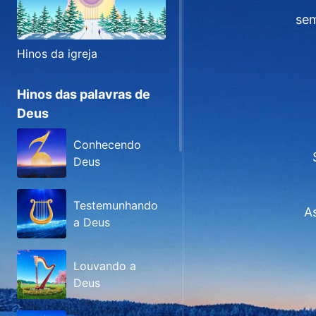
sem
Hinos da igreja
Hinos das palavras de
Deus
Conhecendo
Deus
Testemunhando
A
a Deus
Louvando a
Deus