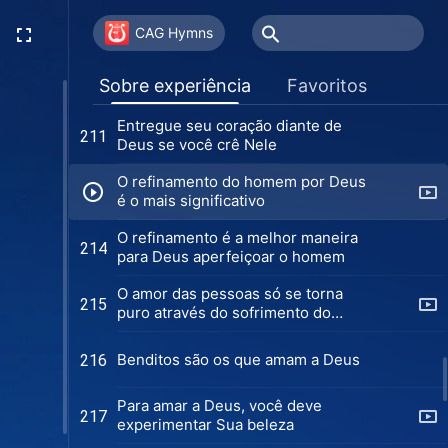
Um coração leal para Deus (Versão
208
2)
CAG Hymns
Pedro se agarrou à fé e ao amor
209
Sobre experiência
Favoritos
verdadeiros
Entregue seu coração diante de
211
Deus se você crê Nele
O refinamento do homem por Deus
é o mais significativo
O refinamento é a melhor maneira
214
para Deus aperfeiçoar o homem
O amor das pessoas só se torna
215
puro através do sofrimento do
refinamento
Benditos são os que amam a Deus
216
Para amar a Deus, você deve
217
experimentar Sua beleza