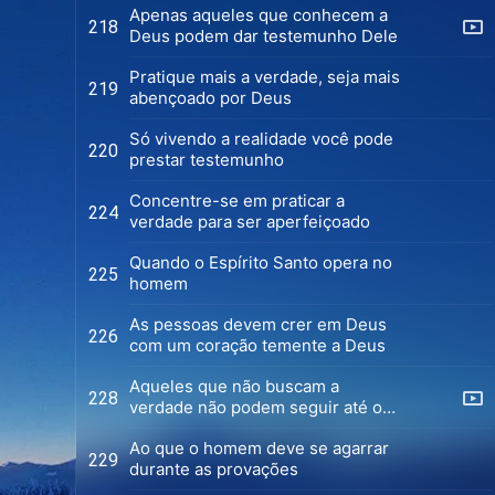
Apenas aqueles que conhecem a
218
Deus podem dar testemunho Dele
Pratique mais a verdade, seja mais
219
abençoado por Deus
Só vivendo a realidade você pode
220
prestar testemunho
Concentre-se em praticar a
224
verdade para ser aperfeiçoado
Quando o Espírito Santo opera no
225
homem
As pessoas devem crer em Deus
226
com um coração temente a Deus
Aqueles que não buscam a
228
verdade não podem seguir até o
fim
Ao que o homem deve se agarrar
229
durante as provações