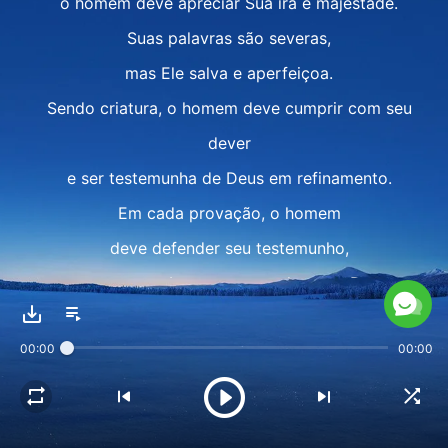
o homem deve apreciar Sua ira e majestade.
Suas palavras são severas,
mas Ele salva e aperfeiçoa.
Sendo criatura, o homem deve cumprir com seu
dever
e ser testemunha de Deus em refinamento.
Em cada provação, o homem
deve defender seu testemunho,
prestar retumbante testemunho para Deus.
Não importa o quão refinado,
00:00
00:00
mantenha a confiança em Deus,
nunca perca a confiança, faça o que deve fazer.
Isto é o que Deus requer do homem.