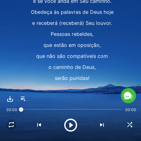
e se você anda em Seu caminho.
Obedeça às palavras de Deus hoje
e receberá (receberá) Seu louvor.
Pessoas rebeldes,
que estão em oposição,
que não são compatíveis com
o caminho de Deus,
serão punidas!
Ninguém é perdoado
e ninguém é poupado!
00:00
00:00
Ninguém é perdoado
e ninguém é poupado!
II