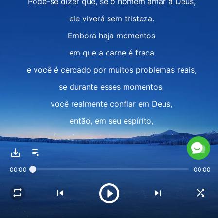
Pode-se dizer que, se o homem amar a Deus,
ele viverá sem tristeza.
Embora haja momentos
em que a carne é fraca
e você é cercado por muitos problemas reais,
se durante esses momentos,
você realmente confiar em Deus,
então, em seu espírito,
você será consolado, se sentirá estável
e terá algo em que pode confiar.
00:00
00:00
Dessa forma, você poderá superar
muitos ambientes
e assim não se queixará de Deus