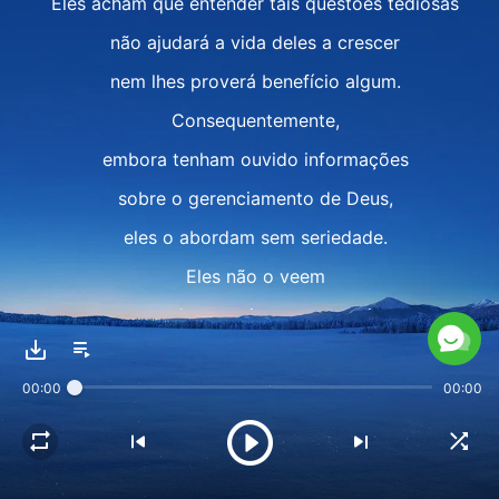
Eles acham que entender tais questões tediosas
não ajudará a vida deles a crescer
nem lhes proverá benefício algum.
Consequentemente,
embora tenham ouvido informações
sobre o gerenciamento de Deus,
eles o abordam sem seriedade.
Eles não o veem
como algo precioso a ser aceito,
muito menos o compreendem
00:00
00:00
tomando-o como uma parte de sua vida.
O propósito dessas pessoas
em seguir a Deus é bem simples,