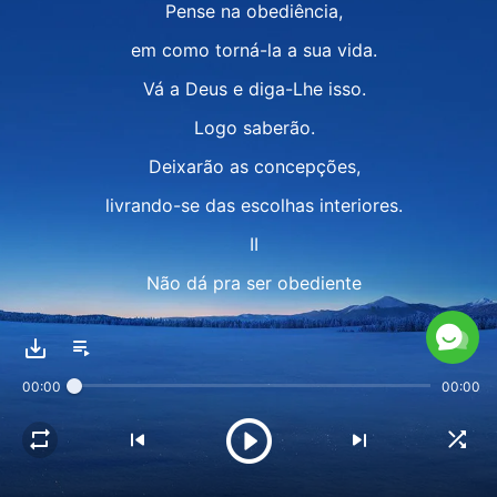
Pense na obediência,
em como torná-la a sua vida.
Vá a Deus e diga-Lhe isso.
Logo saberão.
Deixarão as concepções,
livrando-se das escolhas interiores.
II
Não dá pra ser obediente
confiando em noções humanas.
As ideias de Deus sempre
00:00
00:00
superarão as do homem.
Cristo obedeceu até a morte
e morreu na cruz,