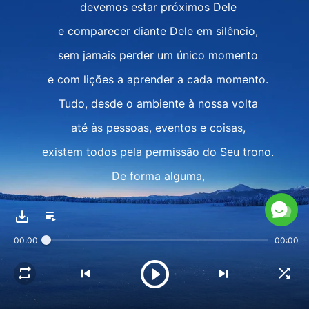
devemos estar próximos Dele
e comparecer diante Dele em silêncio,
sem jamais perder um único momento
e com lições a aprender a cada momento.
Tudo, desde o ambiente à nossa volta
até às pessoas, eventos e coisas,
existem todos pela permissão do Seu trono.
De forma alguma,
permita que queixas surjam em seu coração,
caso contrário Deus não lhe concederá
00:00
00:00
a Sua graça.
II
Quando ocorre uma doença,