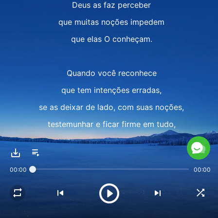
Deus as faz perceber
que muitas noções impedem
que elas O conheçam.
Quando você reconhece
que tem intenções erradas,
se as deixar de lado, com suas noções,
testemunhar e ficar firme em tudo,
provará realmente que
rebelou-se contra a carne,
00:00
00:00
contra a carne.
II
Quando você se rebela contra a carne,