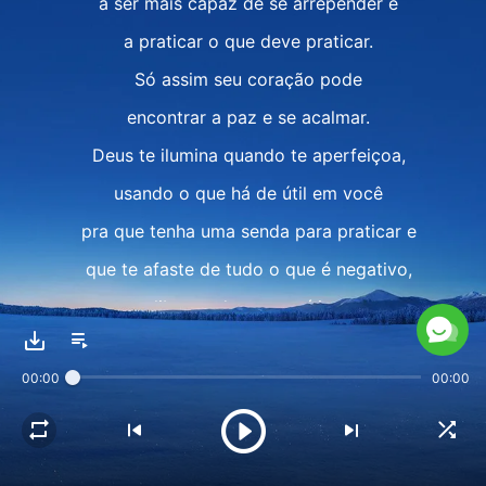
a ser mais capaz de se arrepender e
a praticar o que deve praticar.
Só assim seu coração pode
encontrar a paz e se acalmar.
Deus te ilumina quando te aperfeiçoa,
usando o que há de útil em você
pra que tenha uma senda para praticar e
que te afaste de tudo o que é negativo,
libertando seu espírito,
e te capacitando a amá-Lo.
00:00
00:00
É isso que te torna capaz
de se livrar da corrupção de Satanás.
Ⅱ