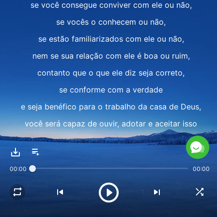
se você consegue conviver com ele ou não,
se vocês o conhecem ou não,
se estão familiarizados com ele ou não,
nem se sua relação com ele é boa ou ruim,
contanto que o que ele diz seja correto,
se conforme com a verdade
e seja benéfico para o trabalho da casa de Deus,
você será capaz de ouvir, adotar e aceitar isso
sem ser influenciado por nenhum outro fator.
A segunda característica
00:00
00:00
é ser capaz de buscar a verdade
quando acontece alguma coisa;
não é só uma questão